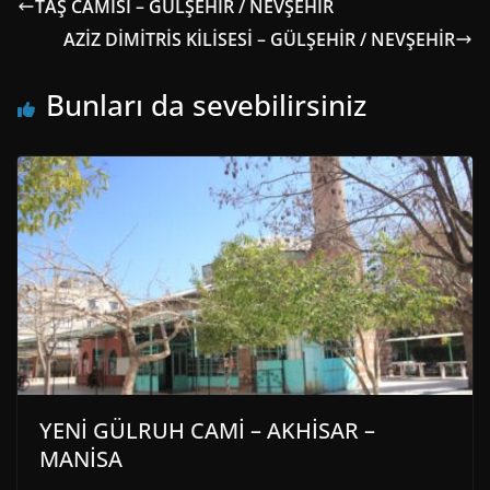
TAŞ CAMİSİ – GÜLŞEHİR / NEVŞEHİR
AZİZ DİMİTRİS KİLİSESİ – GÜLŞEHİR / NEVŞEHİR
Bunları da sevebilirsiniz
YENİ GÜLRUH CAMİ – AKHİSAR –
MANİSA