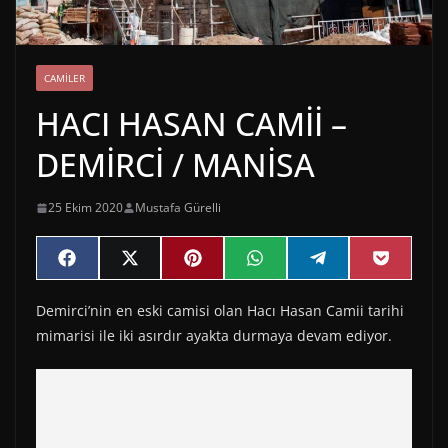
CAMILER
HACI HASAN CAMİİ –
DEMİRCİ / MANİSA
25 Ekim 2020
Mustafa Gürelli
Share
Share
Share
Share
Share
Share
F
X
P
W
T
P
on
on
on
on
on
on
a
(
i
h
e
o
c
T
n
a
l
c
Demirci’nin en eski camisi olan Hacı Hasan Camii tarihi
e
w
t
t
e
k
b
i
e
s
g
e
mimarisi ile iki asırdır ayakta durmaya devam ediyor.
o
t
r
A
r
t
o
t
e
p
a
k
e
s
p
m
r
t
)