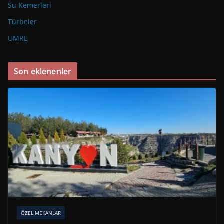
Su Kemerleri
Türbeler
UMRE
Son eklenenler
ÖZEL MEKANLAR