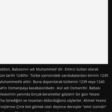
ifüddün, Babasının adı Muhammed’ dir. Emirci Sultan olarak
m tarihi 1240’tır. Türbe içerisindeki sandukalardan birinin 1239
n Muhammed’e aittir. Buna dayanılarak türbenin 1239 veya 1240
zgat’ın Osmanpaşa kasabasındadır. Asıl adı Osman’dır. Babası
sevi’nin yanında birçok kerametler gösterir bir gün Yesevi
erha türediğini ve insanları öldürdüğünü söylerler. Ahmet Yesevi
işlerine Çin’e kim gitmek ister deyince dervişler “emir sizindir”