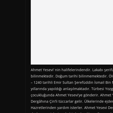
Ahmet Yesevi’ nin halifelerindendir. Lakabı şer
bilinmektedir. Doğum tarihi bilinmemektedir. Ölü
– 1240 tarihli Emir Sultan Şerefüddin İsmail Bi
yıllarında yapıldığı anlaşılmaktadır. Türbesi Yo
çocukluğunda Ahmet Yesevi’ye gönderir. Ahmet Ye
Dergâhına Çin’li tüccarlar gelir. Ülkelerinde ejd
Hazretlerinden yardım isterler. Ahmet Yesevi Derv