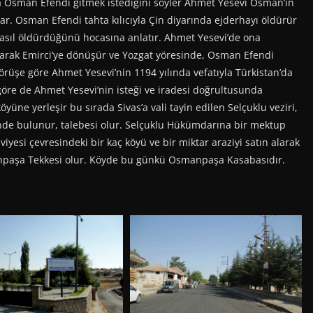
da Osman Efendi gitmek istediğini söyler Ahmet Yesevi Osman’ın
lar. Osman Efendi tahta kılıcıyla Çin diyarında ejderhayı öldürür
nasıl öldürdüğünü hocasına anlatır. Ahmet Yesevi’de ona
ularak Emirci’ye dönüşür ve Yozgat yöresinde, Osman Efendi
örüşe göre Ahmet Yesevi’nin 1194 yılında vefatıyla Türkistan’da
göre de Ahmet Yesevi’nin isteği ve iradesi doğrultusunda
yüne yerleşir bu sırada Sivas’a vali tayin edilen Selçuklu veziri,
tinde bulunur, talebesi olur. Selçuklu Hükümdarına bir mektup
viyesi çevresindeki bir kaç köyü ve bir miktar araziyi satın alarak
npaşa Tekkesi olur. Köyde bu günkü Osmanpaşa Kasabasıdır.