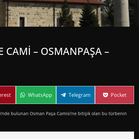
E CAMİ – OSMANPAŞA –
re
Share
Share
Share
erest
WhatsApp
Telegram
Pocket
on
on
on
ü’nde bulunan Osman Paşa Camisi’ne bitişik olan bu türbenin