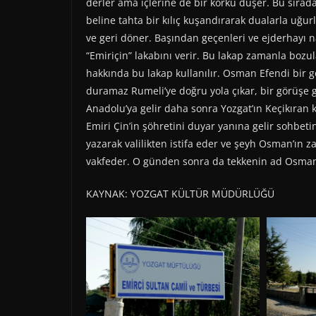
derler ama içlerine de bir korku düşer. Bu sıra
beline tahta bir kılıç kuşandırarak dualarla uğur
ve geri döner. Başından geçenleri ve ejderhayı 
“Emiriçin” lakabını verir. Bu lakap zamanla boz
hakkında bu lakap kullanılır. Osman Efendi bir g
duramaz Rumeli’ye doğru yola çıkar, bir görüşe 
Anadolu’ya gelir daha sonra Yozgat’ın Keçikıran kö
Emiri Çin’in şöhretini duyar yanına gelir sohbe
yazarak valilikten istifa eder ve şeyh Osman’ın za
vakfeder. O günden sonra da tekkenin ad Osma
KAYNAK: YOZGAT KÜLTÜR MÜDÜRLÜĞÜ