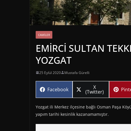
CAMILER
EMİRCİ SULTAN TEKK
YOZGAT
25 Eylül 2020
Mustafa Gürelli
Share
X
Share
Sha
Facebook
Pint
on
(Twitter)
on
on
Yozgat ili Merkez ilçesine bağlı Osman Paşa Köy
yapım tarihi kesinlik kazanamamıştır.