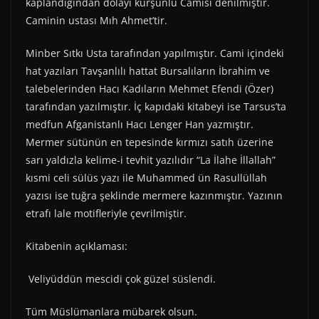
kaplandığından dolayı kurşunlu Camisi denilmiştir.
Caminin ustası Mıh Ahmet’tir.
Minber Sıtkı Usta tarafından yapılmıştır. Cami içindeki
hat yazıları Tavşanlılı hattat Bursalıların İbrahim ve
talebelerinden Hacı Kadıların Mehmet Efendi (Özer)
tarafından yazılmıştır. İç kapıdaki kitabeyi ise Tarsus’ta
medfun Afganistanlı Hacı Lenger Han yazmıştır.
Mermer sütünün en tepesinde kırmızı satıh üzerine
sarı yaldızla kelime-i tevhit yazılıdır “La İlahe İllallah”
kısmi celi sülüs yazı ile Muhammed ün Rasullüllah
yazısı ise tuğra şeklinde mermere kazınmıştır. Yazının
etrafı lale motifleriyle çevrilmiştir.
Kitabenin açıklaması:
Veliyüddün mescidi çok güzel süslendi.
Tüm Müslümanlara mübarek olsun.