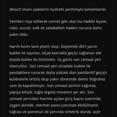
Mescit imam zadelerin kudretli yardımıyla tamamlandı.
Yeniden inşa edilerek cennet gibi olan bu mekân kıyam,
rükû, sucüd, sıdk ve sadakatten Hakkın nuruna daha
yakın oldu.
Harim kısmı kare planlı olup, köşelerde dört yarım
kubbe ile taşınan, alçak kasnakla geçişi sağlanan tek
büyük kubbe ile örtülüdür. Üç gözlü son cemaat yeri
mevcuttur. Son cemaat yeri ortadaki Kubbe iki
yandakilere nazaran daha yüksek olan pandantif geçişli
kubbelerle örtülü olup yakın dönemde demir doğrama
cam ile kapatılmıştır. Son cemaat yerinin sağında,
yapıya bitişik, tuğla örgülü minaresi yer alır. Son
cemaat yerinden harime açılan giriş kapısı üzerinde,
üçgen alınlıklı, mermer pano üzerinde Abdülhamit
tuğrası ve panonun iki yanında simetrik olarak, üçer