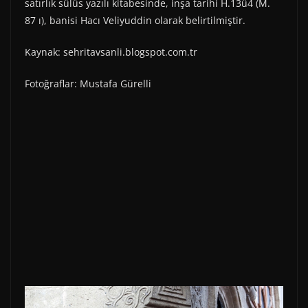
satırlık sülüs yazılı kitabesinde, inşa tarihi H.13ü4 (M.
87 ı), banisi Hacı Veliyuddin olarak belirtilmiştir.
Kaynak: sehritavsanli.blogspot.com.tr
Fotoğraflar: Mustafa Gürelli