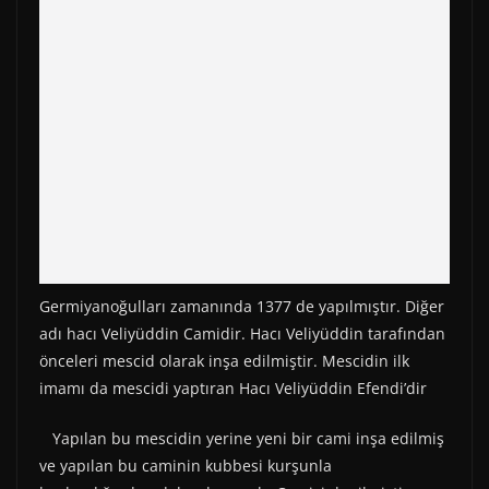
Germiyanoğulları zamanında 1377 de yapılmıştır. Diğer
adı hacı Veliyüddin Camidir. Hacı Veliyüddin tarafından
önceleri mescid olarak inşa edilmiştir. Mescidin ilk
imamı da mescidi yaptıran Hacı Veliyüddin Efendi’dir
Yapılan bu mescidin yerine yeni bir cami inşa edilmiş
ve yapılan bu caminin kubbesi kurşunla