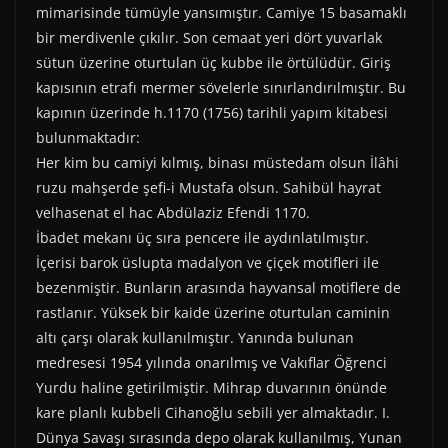
mimarisinde tümüyle yansımıştır. Camiye 15 basamaklı
bir merdivenle çıkılır. Son cemaat yeri dört yuvarlak
sütun üzerine oturtulan üç kubbe ile örtülüdür. Giriş
kapısının etrafı mermer sövelerle sınırlandırılmıştır. Bu
kapının üzerinde h.1170 (1756) tarihli yapım kitabesi
bulunmaktadır:
Her kim bu camiyi kılmış, binası müstedam olsun İlâhi
ruzu mahşerde şefi-i Mustafa olsun. Sahibül hayrat
velhasenat el hac Abdülaziz Efendi 1170.
İbadet mekanı üç sıra pencere ile aydınlatılmıştır.
İçerisi barok üslupta madalyon ve çiçek motifleri ile
bezenmiştir. Bunların arasında hayvansal motiflere de
rastlanır. Yüksek bir kaide üzerine oturtulan caminin
altı çarşı olarak kullanılmıştır. Yanında bulunan
medresesi 1954 yılında onarılmış ve Vakıflar Öğrenci
Yurdu haline getirilmiştir. Mihrap duvarının önünde
kare planlı kubbeli Cihanoğlu sebili yer almaktadır. I.
Dünya Savaşı sırasında depo olarak kullanılmış, Yunan