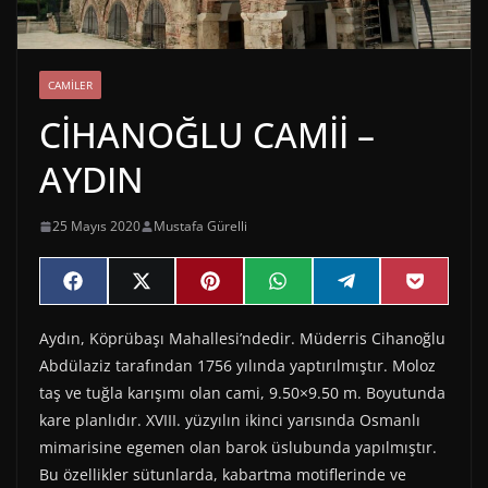
CAMILER
CİHANOĞLU CAMİİ –
AYDIN
25 Mayıs 2020
Mustafa Gürelli
Share
Share
Share
Share
Share
Share
F
X
P
W
T
P
on
on
on
on
on
on
a
(
i
h
e
o
c
T
n
a
l
c
Aydın, Köprübaşı Mahallesi’ndedir. Müderris Cihanoğlu
e
w
t
t
e
k
b
i
e
s
g
e
Abdülaziz tarafından 1756 yılında yaptırılmıştır. Moloz
o
t
r
A
r
t
o
t
e
p
a
taş ve tuğla karışımı olan cami, 9.50×9.50 m. Boyutunda
k
e
s
p
m
kare planlıdır. XVIII. yüzyılın ikinci yarısında Osmanlı
r
t
)
mimarisine egemen olan barok üslubunda yapılmıştır.
Bu özellikler sütunlarda, kabartma motiflerinde ve