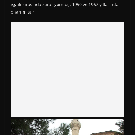
işgali sırasında zarar görmüş, 1950 ve 1967 yıllarında
onarılmıştır.