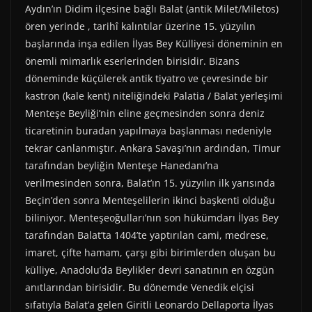
Aydın’ın Didim ilçesine bağlı Balat (antik Milet/Miletos)
ören yerinde , tarihî kalıntılar üzerine 15. yüzyılın
başlarında inşa edilen İlyas Bey Külliyesi döneminin en
önemli mimarlık eserlerinden birisidir. Bizans
döneminde küçülerek antik tiyatro ve çevresinde bir
kastron (kale kent) niteliğindeki Palatia / Balat yerleşimi
Menteşe Beyliği’nin eline geçmesinden sonra deniz
ticaretinin buradan yapılmaya başlanması nedeniyle
tekrar canlanmıştır. Ankara Savaşı’nın ardından, Timur
tarafından beyliğin Menteşe Hanedanı’na
verilmesinden sonra, Balat’ın 15. yüzyılın ilk yarısında
Beçin’den sonra Menteşelilerin ikinci başkenti olduğu
biliniyor. Menteşeoğulları’nın son hükümdarı İlyas Bey
tarafından Balat’ta 1404’te yaptırılan cami, medrese,
imaret, çifte hamam, çarşı gibi birimlerden oluşan bu
külliye, Anadolu’da Beylikler devri sanatının en özgün
anıtlarından birisidir. Bu dönemde Venedik elçisi
sıfatıyla Balat’a gelen Giritli Leonardo Dellaporta İlyas