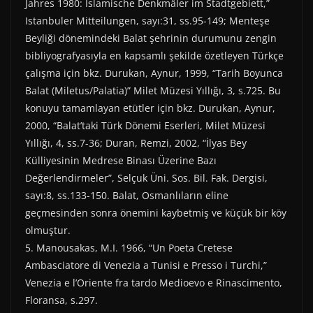
Jahres 1980: İslamische Denkmäler im Stadtgebiett,”
Istanbuler Mitteilungen, sayı:31, ss.95-149; Menteşe
Beyliği dönemindeki Balat şehrinin durumunu zengin
bibliyografyasıyla en kapsamlı şekilde özetleyen Türkçe
çalışma için bkz. Durukan, Aynur, 1999, “Tarih Boyunca
Balat (Miletus/Palatia)” Milet Müzesi Yıllığı, 3, s.725. Bu
konuyu tamamlayan etütler için bkz. Durukan, Aynur,
2000, “Balat’taki Türk Dönemi Eserleri, Milet Müzesi
Yıllığı, 4, ss.7-36; Duran, Remzi, 2002, “İlyas Bey
Külliyesinin Medrese Binası Üzerine Bazı
Değerlendirmeler”, Selçuk Üni. Sos. Bil. Fak. Dergisi,
sayı:8, ss.133-150. Balat, Osmanlıların eline
geçmesinden sonra önemini kaybetmiş ve küçük bir köy
olmuştur.
5. Manousakas, M.I. 1966, “Un Poeta Cretese
Ambasciatore di Venezia a Tunisi e Presso i Turchi,”
Venezia e l’Oriente fra tardo Medioevo e Rinascimento,
Floransa, s.297.