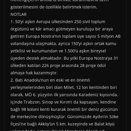
gösterilmesini de özellikle belirtmek isterim.
NOTLAR
1. 50’yi aşkın Avrupa ülkesinden 250 sivil toplum
örgütünü ve kâr amacı gütmeyen kuruluşu bir araya
getiren Europa Nostra’nın toplam üye sayısı 5 milyon AB
vatandaşına ulaşmakta, ayrıca 150’yi aşkın ortak kamu
yetkilisi ve kurumundan ve 1.500’ü aşkın bireysel
üyeden destek almaktadır. Bu yılki Europa Nostra’ya 31
ülkeden katılan 226 proje arasında 28 proje ödül
almaya hak kazanmıştır.
2. Batı Anadolu’nun en eski ve en önemli
yerleşmelerinden biri olan Milet, 12 İon kentinden biri
olarak, MÖ 6. yüzyılın ilk yarısında Karadeniz kıyısında,
içinde Trabzon, Sinop ve Kırım’ı da kapsayan, kendine
bağlı 98 koloni kenti kurarak önemli bir deniz gücünün
de merkezine dönüşmüştür. Günümüzde Aydın’ın Söke
İlçesi’ne bağlı Akköy’ün 5 km. kuzeyinde ve Balat köyü