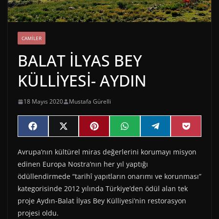
CAMILER
BALAT İLYAS BEY
KÜLLİYESİ- AYDIN
18 Mayıs 2020
Mustafa Gürelli
Share
Share
Share
Share
Share
Share
F
X
P
W
T
P
on
on
on
on
on
on
a
(
i
h
e
o
c
T
n
a
l
c
Avrupa’nın kültürel miras değerlerini korumayı misyon
e
w
t
t
e
k
b
i
e
s
g
e
edinen Europa Nostra’nın her yıl yaptığı
o
t
r
A
r
t
o
t
e
p
a
ödüllendirmede “tarihî yapıtların onarımı ve korunması”
k
e
s
p
m
kategorisinde 2012 yılında Türkiye’den ödül alan tek
r
t
)
proje Aydın-Balat İlyas Bey Külliyesi’nin restorasyon
projesi oldu.