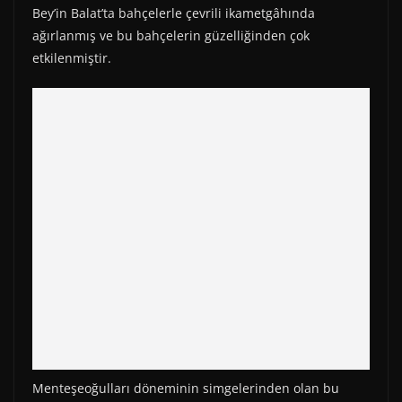
Bey’in Balat’ta bahçelerle çevrili ikametgâhında
ağırlanmış ve bu bahçelerin güzelliğinden çok
etkilenmiştir.
Menteşeoğulları döneminin simgelerinden olan bu