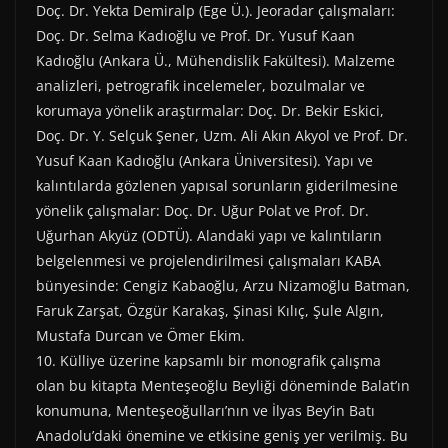
Doç. Dr. Yekta Demiralp (Ege Ü.). Jeoradar çalışmaları:
Doç. Dr. Selma Kadıoğlu ve Prof. Dr. Yusuf Kaan
Kadıoğlu (Ankara Ü., Mühendislik Fakültesi). Malzeme
analizleri, petrografik incelemeler, bozulmalar ve
korumaya yönelik araştırmalar: Doç. Dr. Bekir Eskici,
Doç. Dr. Y. Selçuk Şener, Uzm. Ali Akın Akyol ve Prof. Dr.
Yusuf Kaan Kadıoğlu (Ankara Üniversitesi). Yapı ve
kalıntılarda gözlenen yapısal sorunların giderilmesine
yönelik çalışmalar: Doç. Dr. Uğur Polat ve Prof. Dr.
Uğurhan Akyüz (ODTÜ). Alandaki yapı ve kalıntıların
belgelenmesi ve projelendirilmesi çalışmaları KABA
bünyesinde: Cengiz Kabaoğlu, Arzu Nizamoğlu Batman,
Faruk Zarşat, Özgür Karakaş, Şinasi Kılıç, Şule Algın,
Mustafa Durcan ve Ömer Ekim.
10. Külliye üzerine kapsamlı bir monografik çalışma
olan bu kitapta Menteşeoğlu Beyliği döneminde Balat’ın
konumuna, Menteşeoğulları’nın ve İlyas Bey’in Batı
Anadolu’daki önemine ve etkisine geniş yer verilmiş. Bu