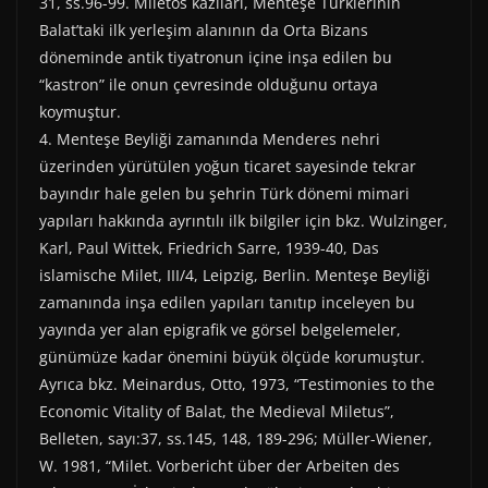
31, ss.96-99. Miletos kazıları, Menteşe Türklerinin
Balat’taki ilk yerleşim alanının da Orta Bizans
döneminde antik tiyatronun içine inşa edilen bu
“kastron” ile onun çevresinde olduğunu ortaya
koymuştur.
4. Menteşe Beyliği zamanında Menderes nehri
üzerinden yürütülen yoğun ticaret sayesinde tekrar
bayındır hale gelen bu şehrin Türk dönemi mimari
yapıları hakkında ayrıntılı ilk bilgiler için bkz. Wulzinger,
Karl, Paul Wittek, Friedrich Sarre, 1939-40, Das
islamische Milet, III/4, Leipzig, Berlin. Menteşe Beyliği
zamanında inşa edilen yapıları tanıtıp inceleyen bu
yayında yer alan epigrafik ve görsel belgelemeler,
günümüze kadar önemini büyük ölçüde korumuştur.
Ayrıca bkz. Meinardus, Otto, 1973, “Testimonies to the
Economic Vitality of Balat, the Medieval Miletus”,
Belleten, sayı:37, ss.145, 148, 189-296; Müller-Wiener,
W. 1981, “Milet. Vorbericht über der Arbeiten des