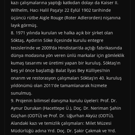
kazı çalışmalarına yaptığı katkıdan dolayı da Kaiser II.
Wilhelm, Hacı Halil Paşa’yı 22 Eylül 1902 tarihinde
üçüncü rütbe Aigle Rouge (Roter Adlerorden) nişanına
layık görmüş.
8. 1971 yılında kurulan ve halka açık bir şirket olan
Söktaş, Aydın’ın Söke ilçesinde kurulu entegre
tesislerinde ve 2009’da Hindistan’da açtığı fabrikasında
dünya modasına yön veren ünlü markalar için gömleklik
kumaş tasarımı ve üretimi yapan bir kuruluş. Söktaş’ın
beş yıl önce başlattığı Balat İlyas Bey Külliyesi’nin
onarım ve restorasyon çalışmaları Söktaş’ın 40. kuruluş
yıldönümü olan 2011’de tamamlanarak hizmete
sunulmuş.
9. Projenin bilimsel danışma kurulu üyeleri: Prof. Dr.
Aynur Durukan (Hacettepe Ü.), Doç. Dr. Neriman Şahin
Güçhan (ODTÜ) ve Prof. Dr. Uğurhan Akyüz (ODTÜ).
Alandaki kazı ve temizlik çalışmaları: Milet Müzesi
Müdürlüğü adına Yrd. Doç. Dr. Şakir Çakmak ve Yrd.