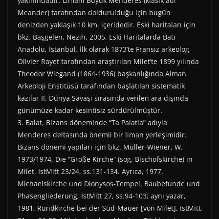
yakınındadır. Limanı Büyük Menderes (klasik adı
Meander) tarafından doldurulduğu için bugün
denizden yaklaşık 10 km. içeridedir. Eski haritaları için
bkz. Başgelen, Nezih, 2005, Eski Haritalarda Batı
Anadolu, İstanbul. İlk olarak 1873’te Fransız arkeolog
Olivier Rayet tarafından araştırılan Milet’te 1899 yılında
Theodor Wiegand (1864-1936) başkanlığında Alman
Arkeoloji Enstitüsü tarafından başlatılan sistematik
kazılar II. Dünya Savaşı sırasında verilen ara dışında
günümüze kadar kesintisiz sürdürülmüştür.
3. Balat, Bizans döneminde “Ta Palatia” adıyla
Menderes deltasında önemli bir liman yerleşimidir.
Bizans dönemi yapıları için bkz. Müller-Wiener, W.
1973/1974, Die “Große Kirche” (sog. Bischofskirche) in
Milet, IstMitt 23/24, ss.131-134. Ayrıca, 1977,
Michaelskirche und Dionysos-Tempel, Baubefunde und
Phasengliederung, IstMitt 27, ss.94-103; aynı yazar,
1981, Rundkirche bei der Süd-Mauer [von Milet], IstMitt