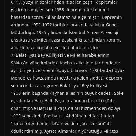
6. 19. yüzyılın sonlarından itibaren çeşitli depremler
geçiren cami, en son 1955 depremindeki önemli
hasardan sonra kullanılamaz hale gelmiştir. Depremin
ardından 1955-1972 tarihleri arasında Vakıflar Genel
Müdürlüğü, 1985 yılında da İstanbul Alman Arkeoloji
Enstitüsü ve Milet Kazısı Başkanlığı tarafından koruma
amaçlı bazı müdahalelerde bulunulmuştur.
7. Balat İlyas Bey Külliyesi ve Milet harabelerinin
Söktaş’ın yönetimindeki Kayhan ailesinin tarihinde de
ayrı bir yeri ve önemi olduğu biliniyor. 1890’larda Büyük
Menderes havzasında meydana gelen şiddetli deprem
sonucunda zarar gören Balat İlyas Bey Külliyesi
1900’lerin başında Kayhan ailesinin büyük dedesi, Söke
eşrafından Hacı Halil Paşa tarafından belirli ölçüde
onarılmış ve Hacı Halil Paşa da bu hizmetinden dolayı
1905 senesinde Padişah II. Abdülhamid tarafından
“ikinci rütbeden bir kıt’a mecîdî nişan-ı zî-şânı” ile
ödüllendirilmiş. Ayrıca Almanların yürüttüğü Miletos