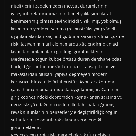
niteliklerini zedelemeden mevcut durumlarının
iyileştirilerek korunmasının temel yaklaşım olarak
benimsenmiş olması sevindiricidir. Yıkılmış, yok olmuş
kısımlarda yeniden yapıma (rekonstrüksiyon) yönelik
uygulamalardan kaçınıldığı; buna karşın yıkılma, çökme
riski taşıyan mimari elemanlarda güçlendirme amaçlı
kısmi tamamlamalara gidildiği görülmektedir.
Medresede özgün kubbe örtüsü duran dershane odası
hariç diğer bütün mekânların üzeri, ahşap kolon ve
makaslardan oluşan, yapıya değmeyen modern
koruyucu bir çatı ile örtülmüştür. Aynı tarz koruma
çatısı hamam binalarında da uygulanmıştır. Caminin
giriş cephesindeki depremden kaynaklanan sarsıntı ve
dengesiz yük dağılımı nedeni ile tahribata uğramış
revak sütunlarının benzerleriyle değiştirildiği; özgün
sütunların ise onarılarak alanda sergilendiği
görülmektedir.
Restorasyon projesiyle paralel olarak İÜ Edebiyat