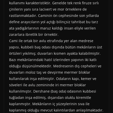
kullanımı karakteristiktir. Genelde tek renk firuze sırlı
çinilerin yanı sıra lacivert ve mor örneklere de
rastlanmaktadır. Caminin ön cephesinde son yıllarda
define arayıcıların yol açtığı bilinçsiz tahribat bu tarz
ata yadigârlarının maruz kaldığı insan eliyle verilen
zararlara ibretlik bir örnektir.
Cami ile ortak bir avlu etrafında yer alan medrese
yapısı, kubbeli baş odası dışında bütün mekânların üst
örtüleri yıkılmış; duvarları kısmen ayakta kalabilmiştir.
Bazı mekânlarındaki hatıl izlerinden yapının iki katlı
olduğu düşünülmektedir. Medresenin dış cepheleri ve
duvarları moloz taş ve devşirme mermer bloklar
kullanılarak inşa edilmiştir. Odaların kapı, kemer ve
söveleri ile avlu zemininde iri mermer bloklar
kullanılmıştır. Dershane (baş oda) odasının kubbesi
tuğladan inşa edilmiş, dışarıdan oluklu kiremitle
kaplanmıştır. Mekânların iç yüzeylerinin sıva ile
kaplanmış olduğu mevcut kalıntılardan anlaşılmaktadır.