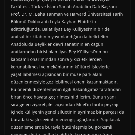
Fakültesi, Türk ve İslam Sanatı Anabilim Dalı Başkanı
Prof. Dr. M. Baha Tanman ve Harvard Üniversitesi Tarih
Bölümü Doktorantı Leyla Kayhan Elbirlik’in
editörlüğünde, Balat İlyas Bey Külliyesi’nin bir de
anıtsal bir kitabının yayımlandığını da belirtelim.
Anadolu’da Beylikler devri sanatının en özgün
anıtlarından birisi olan İlyas Bey Külliyesi’nin bu
kapsamlı onarımından sonra yıkıcı etkilerden
korunabilmesi ve mekânlarının kültürel işlevlerle
yaşatılabilmesi açısından bir müze park alanı
düzenlenmesiyle gezilebilmesi önem kazanmaktadır.
Bu önemli düzenlemenin ilgili Bakanlığımız tarafından
biran önce hayata geçirilmesini dilerim. Bunun yanı
sıra gelen ziyaretçiler açısından Milet’in tarihî peyzajı
içinde külliyenin genel siluetinin ayrılmaz bir parçası da
buradaki yaşlı sevimli menengiç ağaçlarıdır. Yapılacak
düzenlemelerde burayla bütünleşmiş bu görkemli
menengiçlerin anıtlarla birlikte korunmasına özen