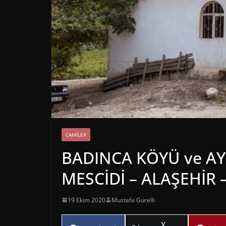
CAMILER
BADINCA KÖYÜ ve A
MESCİDİ – ALAŞEHİR 
19 Ekim 2020
Mustafa Gürelli
Share
X