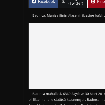
Share
Sha
Facebook
Pint
on
(Twitter)
on
on
Badınca, Manisa ilinin Alaşehir ilçesine bağlı b
Badınca mahallesi, 6360 Sayılı ve 30 Mart 2014
birlikte mahalle statüsü kazanmıştır. Badınca mah