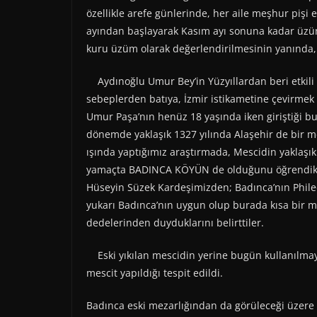
özellikle arefe günlerinde, her aile meşhur piş
ayından başlayarak Kasım ayı sonuna kadar üzüm
kuru üzüm olarak değerlendirilmesinin yanında,
Aydınoğlu Umur Bey’in Yüzyıllardan beri etkili o
sebeplerden batıya, İzmir istikametine çevirmek iç
Umur Paşa’nın henüz 18 yaşında iken giriştiği bu
dönemde yaklaşık 1327 yılında Alaşehir de bir mes
ışında yaptığımız araştırmada, Mescidin yaklaşık 
yamaçta BADINCA KÖYÜN de olduğunu öğrendik. 
Hüseyin Süzek Kardeşimizden; Badınca’nın Philed
yukarı Badınca’nın uygun olup burada kısa bir m
dedelerinden duyduklarını belirttiler.
Eski yıkılan mescidin yerine bugün kullanılmaya
mescit yapıldığı tespit edildi.
Badınca eski mezarlığından da görüleceği üzere