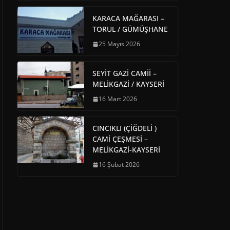
KARACA MAĞARASI –
TORUL / GÜMÜŞHANE
25 Mayıs 2026
SEYİT GAZİ CAMİİ –
MELİKGAZİ / KAYSERİ
16 Mart 2026
CINCIKLI (ÇİĞDELİ )
CAMİ ÇEŞMESİ –
MELİKGAZİ-KAYSERİ
16 Şubat 2026