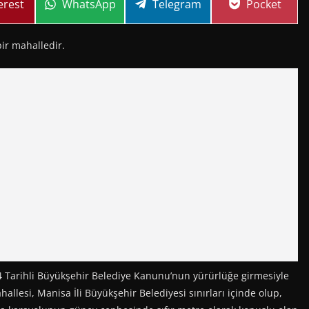
re
Share
Share
Share
erest
WhatsApp
Telegram
Pocket
on
on
on
ir mahalledir.
 Tarihli Büyükşehir Belediye Kanunu’nun yürürlüğe girmesiyle
allesi, Manisa İli Büyükşehir Belediyesi sınırları içinde olup,