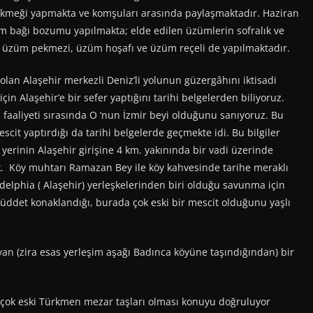
i ekmeği yapmakta ve komşuları arasında paylaşmaktadır. Haziran
 bağı bozumu yapılmakta; elde edilen üzümlerin sofralık ve
 üzüm pekmezi, üzüm hoşafı ve üzüm reçeli de yapılmaktadır.
lan Alaşehir merkezli Deniz’li yolunun güzergâhını iktisadi
in Alaşehir’e bir sefer yaptığını tarihi belgelerden biliyoruz.
 faaliyeti sırasında O ‘nun İzmir beyi olduğunu sanıyoruz. Bu
cit yaptırdığı da tarihi belgelerde geçmekte idi. Bu bilgiler
yerinin Alaşehir girişine 4 km. yakınında bir vadi üzerinde
Köy muhtarı Ramazan Bey ile köy kahvesinde tarihe meraklı
elphia ( Alaşehir) yerleşkelerinden biri olduğu savunma için
üddet konaklandığı, burada çok eski bir mescit olduğunu yaşlı
n (zira esas yerleşim aşağı Badınca köyüne taşındığından) bir
 çok eski Türkmen mezar taşları olması konuyu doğruluyor