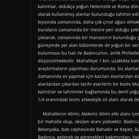
kalıntılar, oldukça yoğun Helenistik ve Roma dö
olarak kullanılmış alanlar bulunduğu tahmin ed
kıyısında zamanında, daha çok çınar ağacı olma
buraların zamanında bir mesire yeri olduğu şek
çıkılarak, zamanında bir manastırın bulunduğu 
güneyinde yer alan bölümlerde de yoğun bir seram
bulunması bu hali ile Badınca’nın, antik Philledel
düşünülmektedir. Mahalleye 1 km. uzaklıkta batı
araştırmaların yapılması durumunda, bu alanlard
Zamanında ev yapmak için kazılan alanlardan eski 
alanlardan çıkarılan tarihi eserlerin bir kısmı 
kalıntılar ve tahminler bağlamında bu denli yoğ
1/4 oranındaki kısmı arkeolojik sit alanı olarak d
Mahallenin iklimi; Akdeniz iklimi etki alanı içe
bir mahalle olup, oksijen oranı yüksektir. Badı
Belenyaka, batı cephesinde Bahadır ve Kepez, kuz
Badınca, gelenek ve görenekleri bakımından, tip