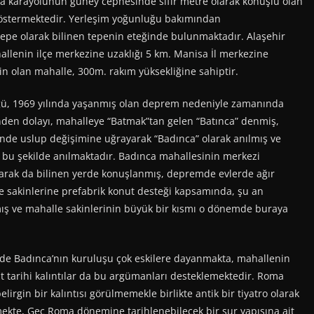
alya karayolunun güney cephesinde sıfır metre olarak konuşlu olan
 göstermektedir. Yerleşim yoğunluğu bakımından
epe olarak bilinen tepenin eteğinde bulunmaktadır. Alaşehir
lenin ilçe merkezine uzaklığı 5 km. Manisa İl merkezine
in olan mahalle, 300m. rakım yüksekliğine sahiptir.
ü, 1969 yılında yaşanmış olan deprem nedeniyle zamanında
nden dolayı, mahalleye “Batmak”tan gelen “Batınca” denmiş,
linde uslup değişimine uğrayarak “Badınca” olarak anılmış ve
bu şekilde anılmaktadır. Badınca mahallesinin merkezi
larak da bilinen yerde konuşlanmış, depremde evlerde ağır
e sakinlerine prefabrik konut desteği kapsamında, şu an
ış ve mahalle sakinlerinin büyük bir kısmı o dönemde buraya
de Badınca’nın kuruluşu çok eskilere dayanmakta, mahallenin
 tarihi kalıntılar da bu argümanları desteklemektedir. Roma
irgin bir kalıntısı görülmemekle birlikte antik bir tiyatro olarak
mekte, Geç Roma dönemine tarihlenebilecek bir sur yapısına ait