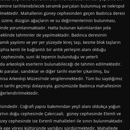
nemine tarihlenebilecek seramik parçaları bulunmuş ve nekropol
ilmektedir. Mahallenin güney cephesinden geçen Badınca deresi
k üzere, düzgün ağaçların ve su değirmenlerinin bulunması,
linde yorumlanmaktadır. Hatta bulunan kalıntılardan yola
şeklinde tahminler de yapılmaktadır. Badınca deresinin
ik yayılımı ve yer yer yüzeyde kireç taşı, kesme blok taşların
phia kenti ile bağlantılı bir antik yerleşim alanı olduğu
 cephesinde, suni iki tepenin bulunduğu ve yeterli
a arkeolojik eserlerin bulunabileceği de tahmin edilmektedir.
paralar, sandıklar ve diğer tarihi eserler çıkarılmış, bu
Manisa Arkeoloji Müzesi’nde sergilenmektedir. Tüm bu saydığımız
un tarihi geçmişi dolayısıyla, günümüzde Badınca mahallesinin
eğerlendirilmektedir.
risindedir. Coğrafi yapısı bakımından yeşil alanı oldukça yoğun
nca’nın doğu cephesinde Çakırcaali, güney cephesinde Elemli ve
ey cephesinde ise Evrenli mahalleleri ile sınırı bulunmaktadır.
ik ege yöresi kültüründe varlığını sürdürmektedir. Mahallede