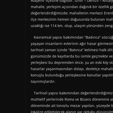
Alaşehir ilçesine bağlıdır. İzmir – Denizli – Ant
mahalle, yerleşim açısından dağınık bir özellik
değerlendirdiğimizde; mahallenin merkezi Erent
ilçe merkezinin hemen doğusunda bulunan mahal
uzaklığı ise 114 km. olup, ulaşım yönünden zeng
Kavramsal yapısı bakımından “Badınca” sözcüğ
yaşayan insanların evlerinin ağır hasar görmesi
tarihsel zaman içinde “Batınca” kelimesi halk di
günümüzde de kayıtlarda bu isimle geçmekte ve 
yerleşkesi bu depremden önce, şu an eski köy o
hasarlar yaşanmasından dolayı, devletçe mahall
konuşlu bulunduğu yerleşkesine konutlar yapılm
taşınmışlardır.
Tarihsel yapısı bakımından değerlendirdiğimiz
muhtelif yerlerinde Roma ve Bizans dönemine ait
döneminde ait tonozlu mezar yapıları, yüzeyde bel
lokalize edilebilecek alanın var olduğu düşünül