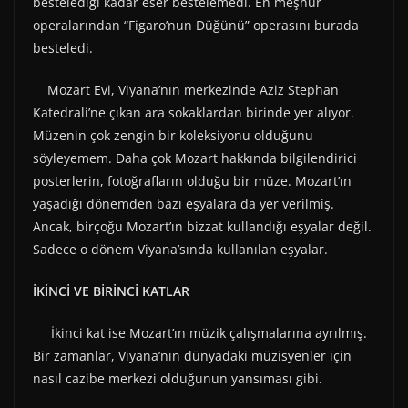
bestelediği kadar eser bestelemedi. En meşhur
operalarından “Figaro’nun Düğünü” operasını burada
besteledi.
Mozart Evi, Viyana’nın merkezinde Aziz Stephan
Katedrali’ne çıkan ara sokaklardan birinde yer alıyor.
Müzenin çok zengin bir koleksiyonu olduğunu
söyleyemem. Daha çok Mozart hakkında bilgilendirici
posterlerin, fotoğrafların olduğu bir müze. Mozart’ın
yaşadığı dönemden bazı eşyalara da yer verilmiş.
Ancak, birçoğu Mozart’ın bizzat kullandığı eşyalar değil.
Sadece o dönem Viyana’sında kullanılan eşyalar.
İKİNCİ VE BİRİNCİ KATLAR
İkinci kat ise Mozart’ın müzik çalışmalarına ayrılmış.
Bir zamanlar, Viyana’nın dünyadaki müzisyenler için
nasıl cazibe merkezi olduğunun yansıması gibi.