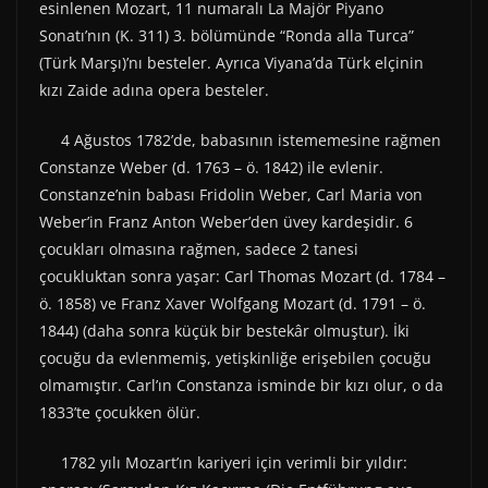
esinlenen Mozart, 11 numaralı La Majör Piyano
Sonatı’nın (K. 311) 3. bölümünde “Ronda alla Turca”
(Türk Marşı)’nı besteler. Ayrıca Viyana’da Türk elçinin
kızı Zaide adına opera besteler.
4 Ağustos 1782’de, babasının istememesine rağmen
Constanze Weber (d. 1763 – ö. 1842) ile evlenir.
Constanze’nin babası Fridolin Weber, Carl Maria von
Weber’in Franz Anton Weber’den üvey kardeşidir. 6
çocukları olmasına rağmen, sadece 2 tanesi
çocukluktan sonra yaşar: Carl Thomas Mozart (d. 1784 –
ö. 1858) ve Franz Xaver Wolfgang Mozart (d. 1791 – ö.
1844) (daha sonra küçük bir bestekâr olmuştur). İki
çocuğu da evlenmemiş, yetişkinliğe erişebilen çocuğu
olmamıştır. Carl’ın Constanza isminde bir kızı olur, o da
1833’te çocukken ölür.
1782 yılı Mozart’ın kariyeri için verimli bir yıldır: