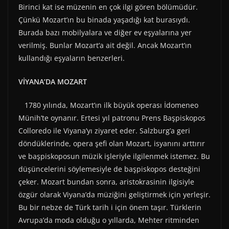
Birinci kat ise müzenin en çok ilgi gören bölümüdür.
Çünkü Mozart’ın bu binada yaşadığı kat burasıydı.
Burada bazı mobilyalara ve diğer ev eşyalarına yer
verilmiş. Bunlar Mozart’a ait değil. Ancak Mozart’ın
kullandığı eşyaların benzerleri.
VİYANA’DA MOZART
1780 yılında, Mozart’ın ilk büyük operası İdomeneo
Münih’te oynanır. Ertesi yıl patronu Prens Başpiskopos
Colloredo ile Viyana’yı ziyaret eder. Salzburg’a geri
döndüklerinde, opera şefi olan Mozart, isyanını arttırır
ve başpiskoposun müzik işleriyle ilgilenmek istemez. Bu
düşüncelerini söylemesiyle de başpiskopos desteğini
çeker. Mozart bundan sonra, aristokrasinin ilgisiyle
özgür olarak Viyana’da müziğini geliştirmek için yerleşir.
Bu bir nebze de Türk tarih i için önem taşır. Türklerin
Avrupa’da moda olduğu o yıllarda, Mehter ritminden