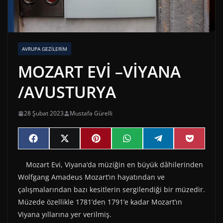
AVRUPA GEZİLERİM
MOZART EVİ –VİYANA
/AVUSTURYA
28 Şubat 2023
Mustafa Gürelli
Share
Share
Share
Share
Share
Share
F
X
P
W
T
P
on
on
on
on
on
on
a
(
i
h
e
o
c
T
n
a
l
c
Mozart Evi, Viyana‘da müziğin en büyük dâhilerinden
e
w
t
t
e
k
b
i
e
s
g
e
Wolfgang Amadeus Mozart’ın hayatından ve
o
t
r
A
r
t
o
t
e
p
a
çalışmalarından bazı kesitlerin sergilendiği bir müzedir.
k
e
s
p
m
Müzede özellikle 1781’den 1791’e kadar Mozart’ın
r
t
)
Viyana yıllarına yer verilmiş.