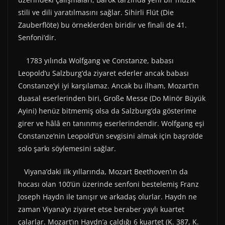
stili ve dili yaratılmasını sağlar. Sihirli Flüt (Die
Zauberflöte) bu örneklerden biridir ve finali de 41.
Senfoni’dir.
1783 yılında Wolfgang ve Constanze, babası
Leopold’u Salzburg’da ziyaret ederler ancak babası
Constanze’yi iyi karşılamaz. Ancak bu ilham, Mozart’ın
duasal eserlerinden biri, Große Messe (Do Minör Büyük
Ayini) henüz bitmemiş olsa da Salzburg’da gösterime
girer ve hâlâ en tanınmış eserlerindendir. Wolfgang eşi
Constanze’nin Leopold’ün sevgisini almak için başrolde
solo şarkı söylemesini sağlar.
Viyana’daki ilk yıllarında, Mozart Beethoven’ın da
hocası olan 100’ün üzerinde senfoni bestelemiş Franz
Joseph Haydn ile tanışır ve arkadaş olurlar. Haydn ne
zaman Viyana’yı ziyaret etse beraber yaylı kuartet
çalarlar. Mozart’ın Haydn’a çaldığı 6 kuartet (K. 387, K.