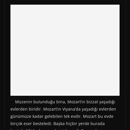
Müzenin bulunduğu bina, Mozart’ın bizzat yaşadığı
evlerden biridir. Mozart’ın Viyana’da yaşadığı evlerden
günümüze kadar gelebilen tek evdir. Mozart bu evde
birçok eser besteledi. Başka hiçbir yerde burada