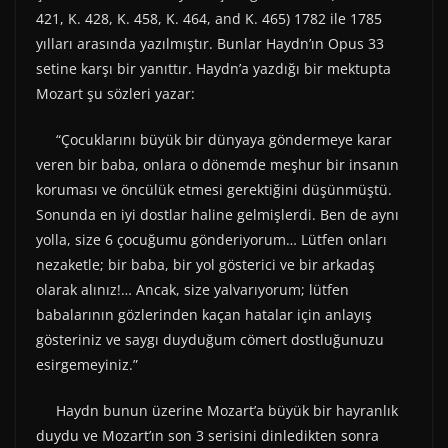
421, K. 428, K. 458, K. 464, and K. 465) 1782 ile 1785
yılları arasında yazılmıştır. Bunlar Haydn’ın Opus 33
setine karşı bir yanıttır. Haydn’a yazdığı bir mektupta
Mozart şu sözleri yazar:
“Çocuklarını büyük bir dünyaya göndermeye karar
veren bir baba, onlara o dönemde meşhur bir insanın
koruması ve öncülük etmesi gerektiğini düşünmüştü.
Sonunda en iyi dostlar haline gelmişlerdi. Ben de aynı
yolla, size 6 çocuğumu gönderiyorum… Lütfen onları
nezaketle; bir baba, bir yol gösterici ve bir arkadaş
olarak alınız!… Ancak, size yalvarıyorum; lütfen
babalarının gözlerinden kaçan hatalar için anlayış
gösteriniz ve saygı duyduğum cömert dostluğunuzu
esirgemeyiniz.”
Haydn bunun üzerine Mozart’a büyük bir hayranlık
duydu ve Mozart’ın son 3 serisini dinledikten sonra