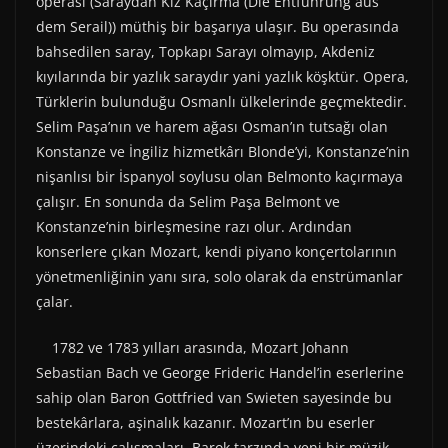
operası (Saraydan Kız Kaçırma (Die Entführung aus
dem Serail)) müthiş bir başarıya ulaşır. Bu operasında
bahsedilen saray, Topkapı Sarayı olmayıp, Akdeniz
kıyılarında bir yazlık saraydır yani yazlık köşktür. Opera,
Türklerin bulunduğu Osmanlı ülkelerinde geçmektedir.
Selim Paşa’nın ve harem ağası Osman’ın tutsağı olan
Konstanze ve İngiliz hizmetkârı Blonde’yi, Konstanze’nin
nişanlısı bir İspanyol soylusu olan Belmonto kaçırmaya
çalışır. En sonunda da Selim Paşa Belmont ve
Konstanze’nin birleşmesine razı olur. Ardından
konserlere çıkan Mozart, kendi piyano konçertolarının
yönetmenliğinin yanı sıra, solo olarak da enstrümanlar
çalar.
1782 ve 1783 yılları arasında, Mozart Johann
Sebastian Bach ve George Frideric Handel’in eserlerine
sahip olan Baron Gottfried van Swieten sayesinde bu
bestekârlara, aşinalık kazanır. Mozart’ın bu eserler
üzerindeki çalışmaları, Barok tarzında yeni bir müzik