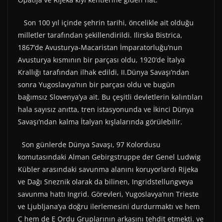
Son 100 yıl içinde şehrin tarihi, öncelikle ait olduğu
milletler tarafından şekillendirildi. Ilirska Bistrica,
1867’de Avusturya-Macaristan İmparatorluğu’nun
Avusturya kısmının bir parçası oldu, 1920’de İtalya
Krallığı tarafından ilhak edildi, II.Dünya Savaşı’ndan
sonra Yugoslavya’nın bir parçası oldu ve bugün
bağımsız Slovenya’ya ait. Bu çeşitli devletlerin kalıntıları
hala sayısız anıtta, tren istasyonunda ve İkinci Dünya
Savaşı’ndan kalma İtalyan kışlalarında görülebilir.
Son günlerde Dünya Savaşı, 97 Kolordusu
komutasındaki Alman Gebirgstruppe der Genel Ludwig
Kübler arasındaki savunma alanını koruyorlardı Rijeka
ve Dağı Sneznik olarak da bilinen, Ingridstellungveya
savunma hattı Ingrid. Görevleri, Yugoslavya’nın Trieste
ve Ljubljana’ya doğru ilerlemesini durdurmaktı ve hem
C hem de E Ordu Gruplarının arkasını tehdit etmekti. ve