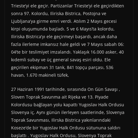
Trieste’yi ele geçir. Partizanlar Trieste’yi ele geçirdikten
sonra 97. Kolordu, Iliriska Bistrica, Postojna ve
Ljubljana’ya girme emri verdi. Atılım 2 Mayıs gecesi
kirpi oluşumunda başladı. 5 ve 6 Mayıs’ta kolordu,
Iliriska Bistrica’yı ele geçirmeyi başardı, ancak daha
fazla ilerleme imkansız hale geldi ve 7 Mayıs sabah 06:
04’te bir teslimiyet imzalandı. Yaklaşık 16.000 asker, 40
kıdemli subay ve üç general savaş esiri oldu. Ele
geçirilen ekipman 31 tank, 841 topçu parçası, 536
havan, 1.670 makineli tüfek,
27 Haziran 1991 tarihinde, sırasında On Gün Savaşı ,
Sloven Toprak Savunma ait Rijeka ve 13. Piyade
Kolordusu bağlayan yolu kapattı Yugoslav Halk Ordusu
Slovenya iç. Aynı günün ilerleyen saatlerinde, Slovenya
Toprak Savunması, Ilirska Bistrica yakınlarındaki
Koseze’de bir Yugoslav Halk Ordusu sütununa saldırı
başlattı . Yugoslav Halk Ordusu, Slovenya Toprak