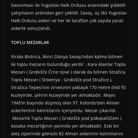
Savunması ile Yugoslav Halk Ordusu arasındaki şiddetli
çatışmanın ardından geri çekildi. Savaş, üç ölü Yugoslav
Halk Ordusu askeri ve her iki taraftan çok sayıda yaralı
askerle sonuçlandı.
TOPLU MEZARLAR
Ilirska Bistrica, İkinci Dünya Savaşı’ndan kalma bilinen
iki toplu mezarın bulunduğu yerdir . Kara Alanlar Toplu
Mezarı ( Grobišče Črne njive ) olarak da bilinen Stražica
Toplu Mezarı ( Slovenya : Grobišče pod Stražico ),
Stražica Tepesi’nin zirvesinin yaklaşık 170 metre (560 ft)
kuzeyinde, şehrin kuzeyinde yer almaktadır. Mayıs
1945’in başında düşmüş olan 97. Kolordu’dan Alman
askerlerinin kalıntılarını içeriyordu. Mezar çıkarıldı.
Mezarlık Toplu Mezarı ( Grobišče pod pokopališčem )
kasaba mezarlığının yanında yer almaktadır. Eski bir
ateş siperinde gömülü 82 Alman askerinin kalıntılarını