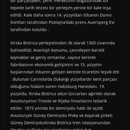
bir parçasıyken, şehir merkezinin doğusundaki bir
tepede tarih öncesi bir yerleşim yerine bir kale inşa
edildi. Kale daha sonra 14. yüzyıldan itibaren Duino
Kontları tarafından Postojna’daki prens Auersperg Evi
tarafından tutuldu .
Ilirska Bistrica yerleşiminden ilk olarak 1300 civarında
bahsedildi; Avantajlı konumu, çevreleyen karstik
kaynaklar ve geniş ormanlar, sayısız kereste
fabrikasının ekonomik gelişimini ve 15. yüzyılın
başlarından itibaren gelişen kereste ticaretini teşvik etti
. Bulunan Carniola’da Dükalığı yüzyıllardır kent parçası
olduğunu hüküm süren Habsburg Hanedanı. 19.
yüzyılda, Ilirska Bistrica odun tüccarları ağırlıklı olarak
Avusturya’nın Trieste ve Rijeka limanlarını tedarik
ettiler. 1873 yılında bir demiryolu hattı ile açıldı
Avusturyalı Güney Demiryolu Pivka ve koşarak şirketi
Güney DemiryoluIlirska Bistrica tren istasyonundan
Opatija ve Rijeka kıyı kentlerine giden hat.