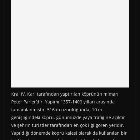
Kral IV. Karl tarafından yaptırılan köprünün mimarı
Peter Parler’dir. Yapımı 1357-1400 yılları arasında
tamamlanmıştır. 516 m uzunluğunda, 10 m
genişliğindeki köprü, günümüzde yaya trafiğine açıktır
ve şehrin turistler tarafından en çok ilgi gören yeridir.
Yapıldığı dönemde köprü kalesi olarak da kullanılan bir