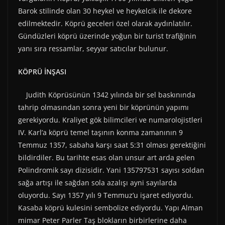
Barok stilinde olan 30 heykel ve heykelcik ile dekore
edilmektedir. Köprü geceleri özel olarak aydınlatılır.
Gündüzleri köprü üzerinde yoğun bir turist trafiğinin
yanı sıra ressamlar, seyyar satıcılar bulunur.
KÖPRÜ İNŞASI
Judith Köprüsünün 1342 yılında bir sel baskınında
tahrip olmasından sonra yeni bir köprünün yapımı
gerekiyordu. Kraliyet gök bilimcileri ve numarolojistleri
IV. Karl’a köprü temel taşının konma zamanının 9
Temmuz 1357, sabaha karşı saat 5:31 olması gerektiğini
bildirdiler. Bu tarihte esas olan unsur art arda gelen
Polindromik sayı dizisidir. Yani 135797531 sayısı soldan
sağa artışı ile sağdan sola azalışı ayni sayılarda
oluyordu. Sayı 1357 yılı 9 Temmuz’u işaret ediyordu.
Kasaba köprü kulesini sembolize ediyordu. Yapı Alman
mimar Peter Parler Taş blokların birbirlerine daha