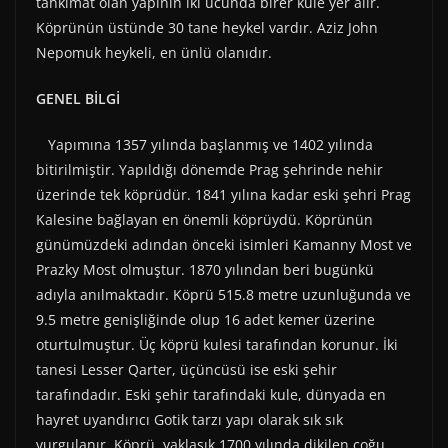
tahkimat olan yapının iki ucunda birer kule yer alır.
Köprünün üstünde 30 tane heykel vardır. Aziz John
Nepomuk heykeli, en ünlü olanıdır.
GENEL BİLGİ
Yapımına 1357 yılında başlanmış ve 1402 yılında
bitirilmiştir. Yapıldığı dönemde Prag şehrinde nehir
üzerinde tek köprüdür. 1841 yılına kadar eski şehri Prag
Kalesine bağlayan en önemli köprüydü. Köprünün
günümüzdeki adından önceki isimleri Kamanny Most ve
Prazky Most olmuştur. 1870 yılından beri bugünkü
adıyla anılmaktadır. Köprü 515.8 metre uzunluğunda ve
9.5 metre genişliğinde olup 16 adet kemer üzerine
oturtulmuştur. Üç köprü kulesi tarafından korunur. İki
tanesi Lesser Qarter, üçüncüsü ise eski şehir
tarafındadır. Eski şehir tarafındaki kule, dünyada en
hayret uyandırıcı Gotik tarzı yapı olarak sık sık
vurgulanır. Köprü, yaklaşık 1700 yılında dikilen çoğu