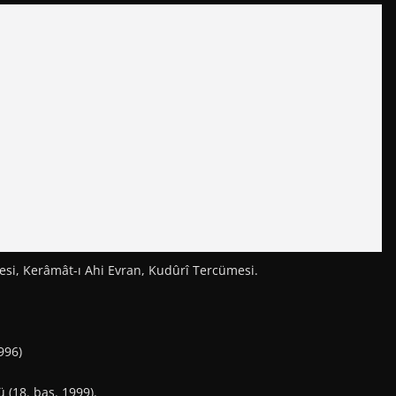
esi, Kerâmât-ı Ahi Evran, Kudûrî Tercümesi.
1996)
 (18. bas. 1999).