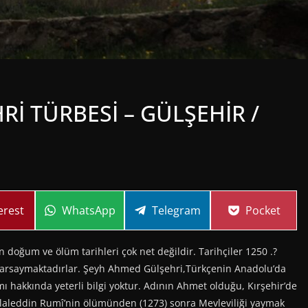
İ TÜRBESİ – GÜLŞEHİR /
re
Share
Share
Share
erest
WhatsApp
Telegram
Pocket
on
on
on
 doğum ve ölüm tarihleri çok net değildir. Tarihçiler 1250 .?
i varsaymaktadırlar. Şeyh Ahmed Gülşehri,Türkçenin Anadolu’da
amı hakkında yeterli bilgi yoktur. Adının Ahmet olduğu, Kırşehir’de
elaleddin Rumî’nin ölümünden (1273) sonra Mevleviliği yaymak