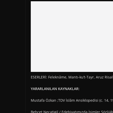
ESERLERİ: Feleknâme, Mantı-ku’t-Tayr, Aruz Risal
YARARLANILAN KAYNAKLAR:
Mustafa Özkan ;TDV İslâm Ansiklopedisi (c. 14, 
Behçet Necatigil / Edebiyatımızda İsimler Sözlüğü