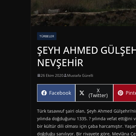
TÜRBELER
ŞEYH AHMED GÜLŞEHR
NEVŞEHİR
26 Ekim 2020
Mustafa Gürelli
Share
X
Share
Sha
Facebook
Pint
on
(Twitter)
on
on
Türk tasavvuf şairi olan, Şeyh Ahmed Gülşehri’nin
yılında doğduğunu 1335. ? yılında vefat ettiğin
bir kültür dili olması için çaba harcamıştır. Yaş
doğduğu sanılıyor. Bir rivayete göre, Mevlâna C