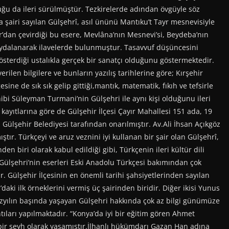
duğu da ileri sürülmüştür. Tezkirelerde adından övgüyle söz
şairi sayılan Gülşehrî, asıl ününü Mantıku’t Tayr mesnevisiyle
ar’dan çevirdiği bu esere, Mevlâna’nın Mesnevi’si, Beydeba’nın
 faydalanarak ilavelerde bulunmuştur. Tasavvuf düşüncesini
gösterdiği ustalıkla gerçek bir sanatçı olduğunu göstermektedir.
ilen bilgilere ve bunların yazılış tarihlerine göre; Kırşehir
ine de sık sık gelip gittiği,mantık, matematik, fıkıh ve tefsirle
ahibi Süleyman Turmani’nin Gülşehri ile aynı kişi olduğunu ileri
ı kayıtlarına göre de Gülşehir İlçesi Çayır Mahallesi 151 ada, 19
ülşehir Belediyesi tarafından onarılmıştır. Av.Ali İhsan Açıkgöz
tır. Türkçeyi ve aruz veznini iyi kullanan bir şair olan Gülşehrî,
n biri olarak kabul edildiği gibi, Türkçenin ileri kültür dili
r. Gülşehri’nin eserleri Eski Anadolu Türkçesi bakımından çok
r. Gülşehir İlçesinin en önemli tarihi şahsiyetlerinden sayılan
ki ilk örneklerini vermiş üç şairinden biridir. Diğer ikisi Yunus
 yüzyılın başında yaşayan Gülşehri hakkında çok az bilgi günümüze
tıları yapılmaktadır. “Konya’da iyi bir eğitim gören Ahmet
i bir şeyh olarak yaşamıştır.İlhanlı hükümdarı Gazan Han adına