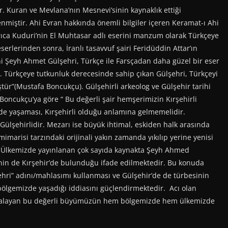
 Kuran ve Mevlana’nın Mesnevi’sinin kaynaklık ettiği
nmiştir. Ahi Evran hakkında önemli bilgiler içeren Keramat-ı Ahi
ıca Kuduri’nin El Muhtasar adlı eserini manzum olarak Türkçeye
serlerinden sonra, İranlı tasavvuf şairi Feridüddin Attar’ın
i Şeyh Ahmet Gülşehri, Türkçe ile Farsçadan daha güzel bir eser
ir. Türkçeye tutkunluk derecesinde sahip çıkan Gülşehri, Türkçeyi
r”(Mustafa Boncukçu). Gülşehirli arkeolog ve Gülşehir tarihi
Boncukçu’ya göre “ Bu değerli şair hemşerimizin Kırşehirli
’de yaşaması, Kırşehirli olduğu anlamına gelmemelidir.
ülşehirlidir. Mezarı ise büyük ihtimal, eskiden halk arasında
mimarisi tarzındaki orijinali yakın zamanda yıkılıp yerine yenisi
). Ülkemizde yayınlanan çok sayıda kaynakta Şeyh Ahmed
sinin de Kırşehir’de bulunduğu ifade edilmektedir. Bu konuda
şehri” adını/mahlasımı kullanması ve Gülşehir’de de türbesinin
ölgemizde yaşadığı iddiasını güçlendirmektedir. Acı olan
çabalayan bu değerli büyümüzün hem bölgemizde hem ülkemizde