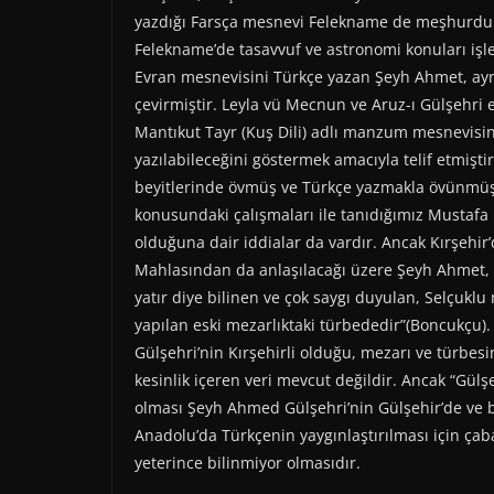
yazdığı Farsça mesnevi Felekname de meşhurdur.
Felekname’de tasavvuf ve astronomi konuları işle
Evran mesnevisini Türkçe yazan Şeyh Ahmet, ayr
çevirmiştir. Leyla vü Mecnun ve Aruz-ı Gülşehri e
Mantıkut Tayr (Kuş Dili) adlı manzum mesnevisin
yazılabileceğini göstermek amacıyla telif etmişt
beyitlerinde övmüş ve Türkçe yazmakla övünmüştü
konusundaki çalışmaları ile tanıdığımız Mustafa 
olduğuna dair iddialar da vardır. Ancak Kırşehir
Mahlasından da anlaşılacağı üzere Şeyh Ahmet, G
yatır diye bilinen ve çok saygı duyulan, Selçuklu 
yapılan eski mezarlıktaki türbededir”(Boncukçu
Gülşehri’nin Kırşehirli olduğu, mezarı ve türbe
kesinlik içeren veri mevcut değildir. Ancak “Gül
olması Şeyh Ahmed Gülşehri’nin Gülşehir’de ve b
Anadolu’da Türkçenin yaygınlaştırılması için 
yeterince bilinmiyor olmasıdır.