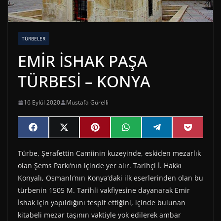
TÜRBELER
EMİR İSHAK PAŞA
TÜRBESİ – KONYA
16 Eylül 2020
Mustafa Gürelli
Share
Share
Share
Share
Share
Share
F
X
P
W
T
P
on
on
on
on
on
on
a
(
i
h
e
o
c
T
n
a
l
c
Türbe, Şerafettin Camiinin kuzeyinde, eskiden mezarlık
e
w
t
t
e
k
b
i
e
s
g
e
olan Şems Parkı’nın içinde yer alır. Tarihçi İ. Hakkı
o
t
r
A
r
t
o
t
e
p
a
Konyalı, Osmanlı’nın Konya’daki ilk eserlerinden olan bu
k
e
s
p
m
türbenin 1505 M. Tarihli vakfiyesine dayanarak Emir
r
t
)
İshak için yapıldığını tespit ettiğini, içinde bulunan
kitabeli mezar taşının vaktiyle yok edilerek ambar