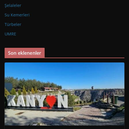
Şelaleler
Su Kemerleri
Türbeler
UMRE
Son eklenenler