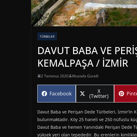
TÜRBELER
DAVUT BABA VE PERİ
KEMALPAŞA / İZMİR
2 Temmuz 2020
Mustafa Gürelli
Share
X
Share
Sha
Facebook
Pint
on
(Twitter)
on
on
Davut Baba ve Perişan Dede Türbeleri, İzmir’in 
bulunmaktadır. Köy 25 haneli ve 250 nüfuslu kü
Davut Baba ve hemen Yanındaki Perişan Dede Tü
yüksek yeri olan tepededir. Bu erenlerin kimlikl