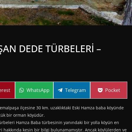
ŞAN DEDE TÜRBELERİ –
re
Share
Share
Share
erest
WhatsApp
Telegram
Pocket
on
on
on
Kemalpaşa ilçesine 30 km. uzaklıktaki Eski Hamza baba köyünde
çük bir orman köyüdür.
rbeleri Hamza Baba türbesinin yanındaki bir yolla köyün en
eri hakkında kesin bir bilgi bulunamamıştır. Ancak köylülerden ve