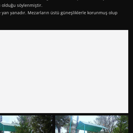
 olduğu söylenmiştir.
 yan yanadır. Mezarların üstü güneşliklerle korunmuş olup