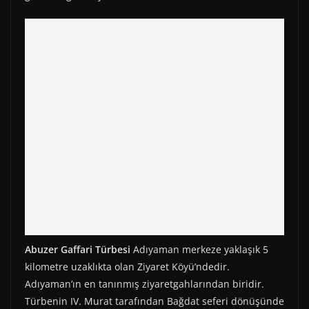
Abuzer Gaffari Türbesi
Adıyaman merkeze yaklaşık 5
kilometre uzaklıkta olan Ziyaret Köyü’ndedir.
Adıyaman’ın en tanınmış ziyaretgahlarından biridir.
Türbenin IV. Murat tarafından Bağdat seferi dönüşünde