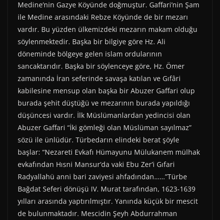
Medine’nin Gazye Köyünde doğmuştur. Gaffari’nin Şam
ile Medine arasındaki Rebze Köyünde de bir mezarı
vardır. Bu yüzden ülkemizdeki mezarın makam olduğu
söylenmektedir. Başka bir bilgiye göre Hz. Ali
döneminde bölgeye gelen islam ordularının
sancaktarıdır. Başka bir söylenceye göre, Hz. Ömer
zamanında İran seferinde savaşa katılan ve Gıfâri
kabilesine mensup olan başka bir Abuzer Gaffari olup
burada şehit düştüğü ve mezarının burada yapıldığı
düşüncesi vardır. İlk Müslümanlardan yedincisi olan
Abuzer Gaffari “İki gömleği olan Müslüman sayılmaz”
sözü ile ünlüdür. Türbedarın elindeki berat şöyle
başlar: “Nezareti Evkafı Hümayunu Mülukanem mülhak
evkafından Hısni Mansur’da vaki Ebu Zer’i Gıfari
Radyallahü anni bari zaviyesi ahfadından……”Türbe
Bağdat Seferi dönüşü IV. Murat tarafından, 1623-1639
yılları arasında yaptırılmıştır. Yanında küçük bir mescit
de bulunmaktadır. Mescidin Şeyh Abdurrahman