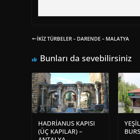
İKİZ TÜRBELER – DARENDE – MALATYA
Bunları da sevebilirsiniz
HADRİANUS KAPISI
YEŞİ
(ÜÇ KAPILAR) –
BUR
ANTALYA