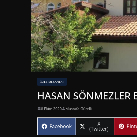
ÖZEL MEKANLAR
HASAN SÖNMEZLER E
8 Ekim 2020
Mustafa Gürelli
Share
X
Share
Sha
Facebook
Pint
on
(Twitter)
on
on