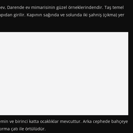
 ev, Darende ev mimarisinin güzel örneklerindendir. Taş temel
apıdan girilir. Kapının sağında ve solunda iki şahniş (çıkma) yer
min ve birinci katta ocaklıklar mevcuttur. Arka cephede bahçeye
ırma çatı ile örtülüdür.