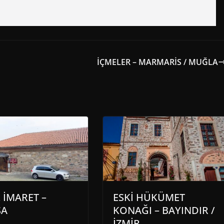
İÇMELER – MARMARİS / MUĞLA
L İMARET –
ESKİ HÜKÜMET
SA
KONAĞI – BAYINDIR /
İZMİR