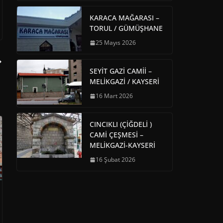
KARACA MAĞARASI –
TORUL / GÜMÜŞHANE
25 Mayıs 2026
SEYİT GAZİ CAMİİ –
MELİKGAZİ / KAYSERİ
16 Mart 2026
CINCIKLI (ÇİĞDELİ )
CAMİ ÇEŞMESİ –
MELİKGAZİ-KAYSERİ
16 Şubat 2026