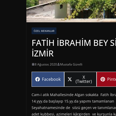
ÖZEL MEKANLAR
FATİH İBRAHİM BEY S
İZMİR
8 Ağustos 2020
Mustafa Gürelli
Share
X
Share
Sha
Facebook
Pint
on
(Twitter)
on
on
Cam-i atik Mahallesinde Algan sokakta Fatih İbr
14.yyy.da başlayıp 15.yy.da yapımı tamamlanan 
Seyahatnamesinde de sözü geçen ve tanımlanan
adet kubbesi, azimeleri kârgirden ve kurşunla ka