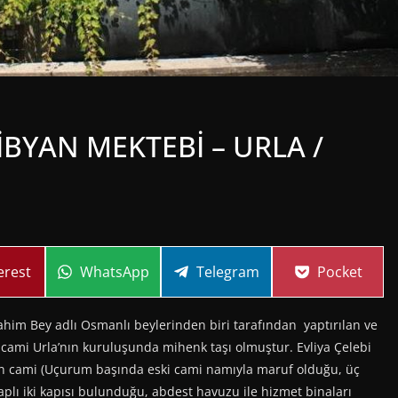
İBYAN MEKTEBİ – URLA /
re
Share
Share
Share
erest
WhatsApp
Telegram
Pocket
on
on
on
ahim Bey adlı Osmanlı beylerinden biri tarafından yaptırılan ve
cami Urla’nın kuruluşunda mihenk taşı olmuştur. Evliya Çelebi
 cami (Uçurum başında eski cami namıyla maruf olduğu, üç
plı iki kapısı bulunduğu, abdest havuzu ile hizmet binaları