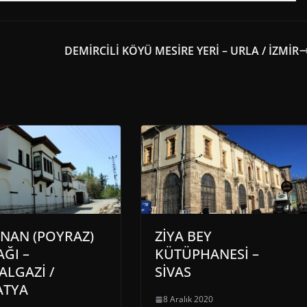
DEMİRCİLİ KÖYÜ MESİRE YERİ – URLA / İZMİR
NAN (POYRAZ)
ZİYA BEY
ĞI –
KÜTÜPHANESİ –
ALGAZİ /
SİVAS
ATYA
8 Aralık 2020