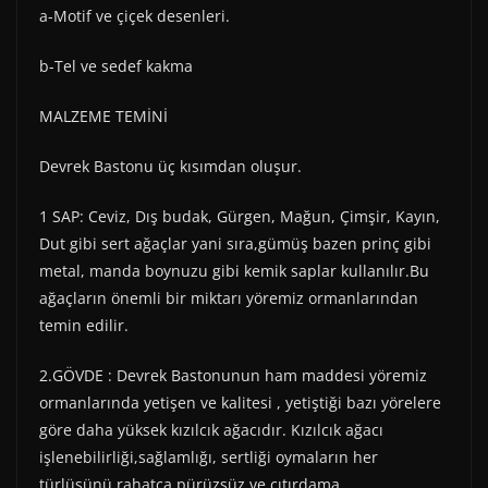
a-Motif ve çiçek desenleri.
b-Tel ve sedef kakma
MALZEME TEMİNİ
Devrek Bastonu üç kısımdan oluşur.
1 SAP: Ceviz, Dış budak, Gürgen, Mağun, Çimşir, Kayın,
Dut gibi sert ağaçlar yani sıra,gümüş bazen prinç gibi
metal, manda boynuzu gibi kemik saplar kullanılır.Bu
ağaçların önemli bir miktarı yöremiz ormanlarından
temin edilir.
2.GÖVDE : Devrek Bastonunun ham maddesi yöremiz
ormanlarında yetişen ve kalitesi , yetiştiği bazı yörelere
göre daha yüksek kızılcık ağacıdır. Kızılcık ağacı
işlenebilirliği,sağlamlığı, sertliği oymaların her
türlüsünü rahatça pürüzsüz ve çıtırdama