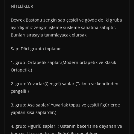
NİTELİKLER
Devrek Bastonu zengin sap çeşidi ve gövde de iki gruba
ayırdığımız zengin işleme süsleme sanatına sahiptir.
Bunları sırasıyla tanımlayacak olursak:
Sap: Dört grupta toplanır.
1. grup :Ortapetik saplar.(Modern ortapetik ve Klasik
Ortapetik.)
2. grup: Yuvarlak(Çengel) saplar (Takma ve kendinden
çengelli )
3. grup: Asa saplar( Yuvarlak topuz ve çeşitli figürlerde
yapılan kısa saplardır.)
4. grup: Figürlü saplar. ( Ustanın becerisine dayanan ve
her çeşit hayvan kafası figürü ile donatılmış