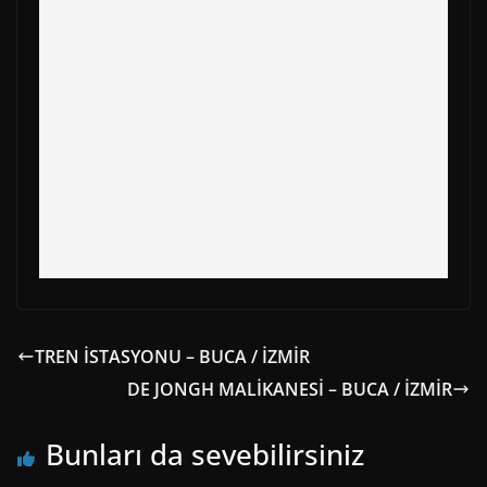
o
t
e
p
a
k
e
s
p
m
r
t
)
TREN İSTASYONU – BUCA / İZMİR
DE JONGH MALİKANESİ – BUCA / İZMİR
Bunları da sevebilirsiniz