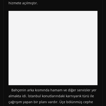
hizmete açılmıştır.
Bahçenin arka kısmında hamam ve diğer servisler yer
almakta idi. İstanbul konutlarındaki karnıyarık türü ile
çağrışım yapan bir planı vardır. Üçe bölünmüş cephe