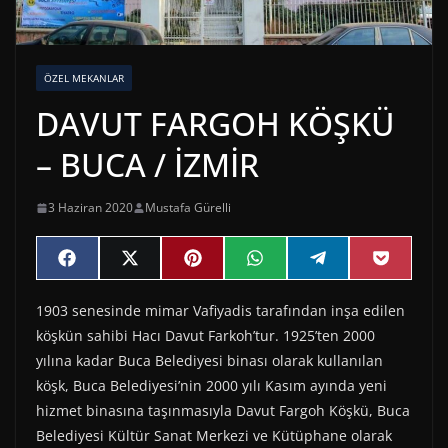
ÖZEL MEKANLAR
DAVUT FARGOH KÖŞKÜ
– BUCA / İZMİR
3 Haziran 2020
Mustafa Gürelli
Share
Share
Share
Share
Share
Share
F
X
P
W
T
P
on
on
on
on
on
on
a
(
i
h
e
o
c
T
n
a
l
c
1903 senesinde mimar Vafiyadis tarafından inşa edilen
e
w
t
t
e
k
b
i
e
s
g
e
köşkün sahibi Hacı Davut Farkoh’tur. 1925’ten 2000
o
t
r
A
r
t
o
t
e
p
a
yılına kadar Buca Belediyesi binası olarak kullanılan
k
e
s
p
m
köşk, Buca Belediyesi’nin 2000 yılı Kasım ayında yeni
r
t
)
hizmet binasına taşınmasıyla Davut Fargoh Köşkü, Buca
Belediyesi Kültür Sanat Merkezi ve Kütüphane olarak