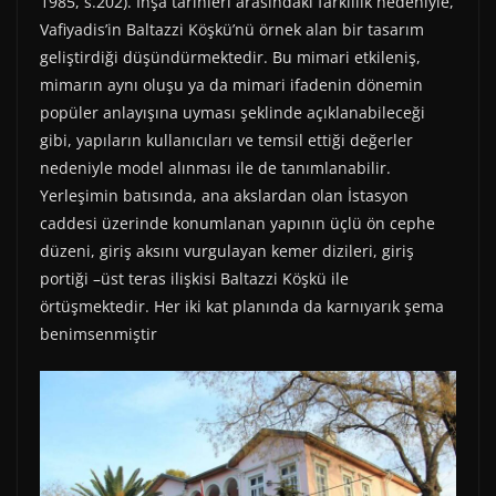
1985, s.202). İnşa tarihleri arasındaki farklılık nedeniyle,
Vafiyadis’in Baltazzi Köşkü’nü örnek alan bir tasarım
geliştirdiği düşündürmektedir. Bu mimari etkileniş,
mimarın aynı oluşu ya da mimari ifadenin dönemin
popüler anlayışına uyması şeklinde açıklanabileceği
gibi, yapıların kullanıcıları ve temsil ettiği değerler
nedeniyle model alınması ile de tanımlanabilir.
Yerleşimin batısında, ana akslardan olan İstasyon
caddesi üzerinde konumlanan yapının üçlü ön cephe
düzeni, giriş aksını vurgulayan kemer dizileri, giriş
portiği –üst teras ilişkisi Baltazzi Köşkü ile
örtüşmektedir. Her iki kat planında da karnıyarık şema
benimsenmiştir