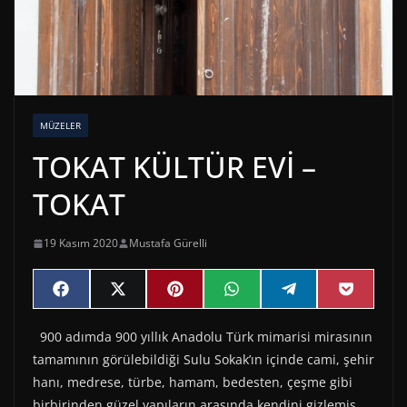
MÜZELER
TOKAT KÜLTÜR EVİ –
TOKAT
19 Kasım 2020
Mustafa Gürelli
Share
Share
Share
Share
Share
Share
F
X
P
W
T
P
on
on
on
on
on
on
a
(
i
h
e
o
c
T
n
a
l
c
900 adımda 900 yıllık Anadolu Türk mimarisi mirasının
e
w
t
t
e
k
b
i
e
s
g
e
tamamının görülebildiği Sulu Sokak’ın içinde cami, şehir
o
t
r
A
r
t
o
t
e
p
a
hanı, medrese, türbe, hamam, bedesten, çeşme gibi
k
e
s
p
m
birbirinden güzel yapıların arasında kendini gizlemiş