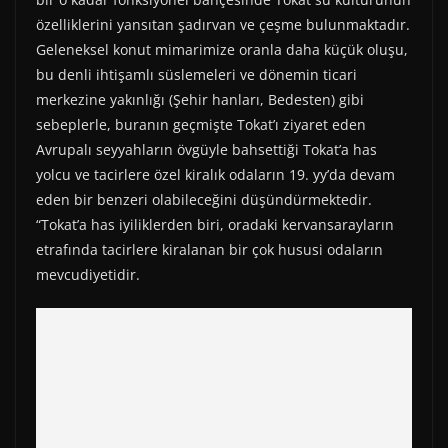
özelliklerini yansıtan şadırvan ve çeşme bulunmaktadır.
Geleneksel konut mimarimize oranla daha küçük oluşu,
bu denli ihtişamlı süslemeleri ve dönemin ticari
merkezine yakınlığı (Şehir hanları, Bedesten) gibi
sebeplerle, buranın geçmişte Tokat’ı ziyaret eden
Avrupalı seyyahların övgüyle bahsettiği Tokat’a has
yolcu ve tacirlere özel kiralık odaların 19. yy’da devam
eden bir benzeri olabileceğini düşündürmektedir.
“Tokat’a has iyiliklerden biri, oradaki kervansarayların
etrafında tacirlere kiralanan bir çok hususi odaların
mevcudiyetidir.