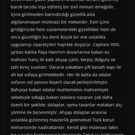
r
t
)
barok tarzda inşa edilmiş bir sivil mimari örneğidir.
İçine girilmeden barındırdığı güzellik asla
algılanamayan mütevazi bir mekandır. Evin içine
girdiğinizde hem süslemelerdeki güzellikler hem de
onca güzelliğin bu denli küçük bir eve ustalıkla
uygulanışı ziyaretçileri hayrete düşürür. Cephesi XVIII.
yy’dan kalma Paşa Hanı’nın duvarlarına bakan ev,
mahzen hariç iki katlı ahşap çatılı, kerpiç dolgulu ve
tatlı kireç sıvalıdır. Daracık sokaktan çift kanatlı kapı ile
alt kat sofaya girilmektedir. Her iki katta da odalar
sofanın sol yanına ikişerli olarak yerleştirilmiştir.
Bahçeye bakan odalar muhtemelen mahremiyet
sebebiyle sokağa bakan odalara nazaran çok daha
özenli bir şekilde; dolaplar, oyma tavanlar malakari alçı
şömine ile bezenmiştir. Ahşap dolaplar arasına
ustalıkla gizlenmiş mavzerlik geleneksel Türk konut
mimarisinde nadirattandır. Kendi gibi mütevazı lakin
bir o kadar fonksiyonel bahçesinde Tokat su kültürünün