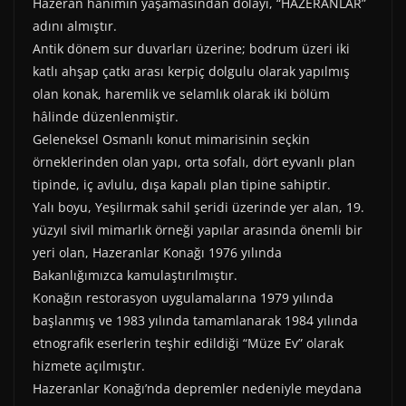
)
Hazeran hanımın yaşamasından dolayı, “HAZERANLAR”
adını almıştır.
Antik dönem sur duvarları üzerine; bodrum üzeri iki
katlı ahşap çatkı arası kerpiç dolgulu olarak yapılmış
olan konak, haremlik ve selamlık olarak iki bölüm
hâlinde düzenlenmiştir.
Geleneksel Osmanlı konut mimarisinin seçkin
örneklerinden olan yapı, orta sofalı, dört eyvanlı plan
tipinde, iç avlulu, dışa kapalı plan tipine sahiptir.
Yalı boyu, Yeşilırmak sahil şeridi üzerinde yer alan, 19.
yüzyıl sivil mimarlık örneği yapılar arasında önemli bir
yeri olan, Hazeranlar Konağı 1976 yılında
Bakanlığımızca kamulaştırılmıştır.
Konağın restorasyon uygulamalarına 1979 yılında
başlanmış ve 1983 yılında tamamlanarak 1984 yılında
etnografik eserlerin teşhir edildiği “Müze Ev” olarak
hizmete açılmıştır.
Hazeranlar Konağı’nda depremler nedeniyle meydana