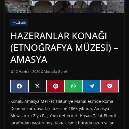
MÜZELER
HAZERANLAR KONAĞI
(ETNOĞRAFYA MÜZESİ) –
AMASYA
12 Haziran 2020
Mustafa Gürelli
Share
Share
Share
Share
Share
Share
F
X
P
W
T
P
on
on
on
on
on
on
a
(
i
h
e
o
c
T
n
a
l
c
Konak, Amasya Merkez Hatuniye Mahallesi’nde Roma
e
w
t
t
e
k
b
i
e
s
g
e
Dönemi sur duvarları üzerine 1865 yılında, Amasya
o
t
r
A
r
t
o
t
e
p
a
Mutasarrıfı Ziya Paşa’nın defterdarı Hasan Talat Efendi
k
e
s
p
m
tarafından yaptırılmış. Konak ismi; burada uzun yıllar
r
t