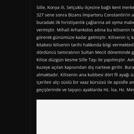
Sille, Konya ili, Selçuklu ilçesine bağlı kent me
327 sene sonra Bizans İmpartoru Constantin’in a
buradaki ilk hıristiyanlık çağlarına ait oyma mab
vermiştir. Mihail Arhankolos adına bu kilisenin
görerek günümüze kadar gelmiştir. Kilisenin iç k
kitabesi kilisenin tarihi hakkında bilgi vermekted
dördüncü tamiratının Sultan Mecit döneminde gö
Kilise düzgün kesme Sille Taşı ile yapılmıştır. 
kuzeye açılan kapısından dış nartexe girilir. Bur
almaktadır. Kilisenin ana kubbesi dört fil ayağı ü
içerileir alçı süslü bir vaaz kürsüsü ile apsidle 
geçişlerinde ve taşıyıcı ayaklarda Hz. İsa, Hz. M