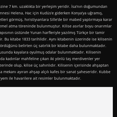
rkezine 7 km. uzaklıkta bir yerleşim yeridir. İsa’nın doğumundan
nnesi Helena, Hac için Kudüs’e giderken Konya’ya uğramış,
etleri görmüş, hıristiyıanlara Sille’de bir mabed yaptırmaya karar
 temel atma töreninde bulunmuştur. Kilise asırlar boyu onarımlar
apısının üstünde Yunan harfleriyle yazılmış Türkçe bir tamir
ir. Bu kitabe 1833 tarihlidir. Aynı kitabenin üzerinde ise kilisenin
rdüğünü belirten üç satırlık bir kitabe daha bulunmaktadır.
Avlusunda kayalara oyulmuş odalar bulunmaktadır. Kilisenin
ada kadınlar mahfeline çıkan iki yönlü taş merdivenler yer
zerinde olup, kilise üç sahınlıdır. Kilisenin içerisinde ahşaptan
ana mekanı ayıran ahşap alçılı kafes bir sanat şaheseridir. Kubbe
eryem ile havarilere ait resimler bulunmaktadır.