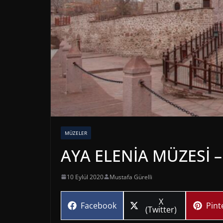
MÜZELER
AYA ELENİA MÜZESİ –
10 Eylül 2020
Mustafa Gürelli
Share
X
Share
Sha
Facebook
Pint
on
(Twitter)
on
on