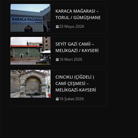
KARACA MAĞARASI –
TORUL / GÜMÜŞHANE
25 Mayıs 2026
SEYİT GAZİ CAMİİ –
MELİKGAZİ / KAYSERİ
16 Mart 2026
CINCIKLI (ÇİĞDELİ )
CAMİ ÇEŞMESİ –
MELİKGAZİ-KAYSERİ
16 Şubat 2026