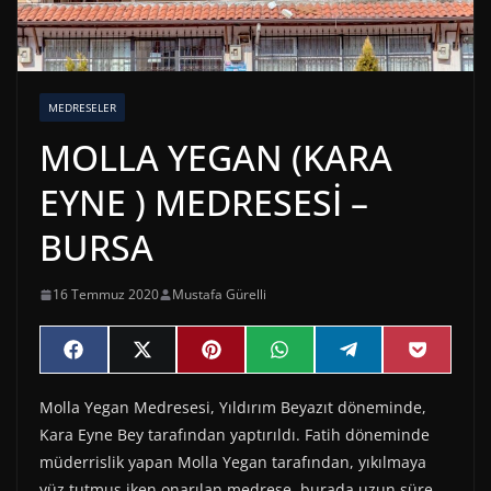
MEDRESELER
MOLLA YEGAN (KARA
EYNE ) MEDRESESİ –
BURSA
16 Temmuz 2020
Mustafa Gürelli
Share
Share
Share
Share
Share
Share
F
X
P
W
T
P
on
on
on
on
on
on
a
(
i
h
e
o
c
T
n
a
l
c
Molla Yegan Medresesi, Yıldırım Beyazıt döneminde,
e
w
t
t
e
k
b
i
e
s
g
e
Kara Eyne Bey tarafından yaptırıldı. Fatih döneminde
o
t
r
A
r
t
o
t
e
p
a
müderrislik yapan Molla Yegan tarafından, yıkılmaya
k
e
s
p
m
yüz tutmuş iken onarılan medrese, burada uzun süre