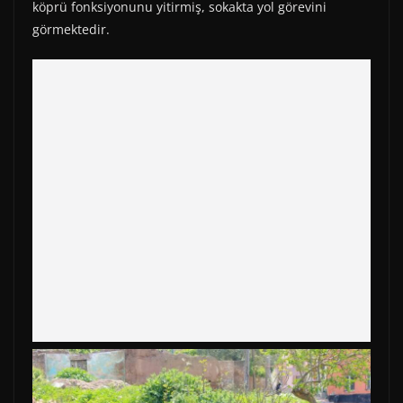
köprü fonksiyonunu yitirmiş, sokakta yol görevini
görmektedir.