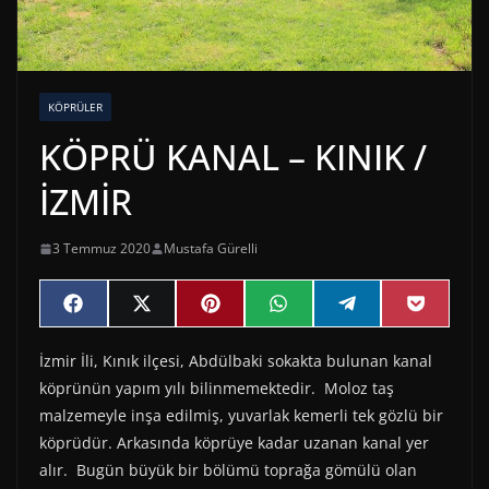
KÖPRÜLER
KÖPRÜ KANAL – KINIK /
İZMİR
3 Temmuz 2020
Mustafa Gürelli
Share
Share
Share
Share
Share
Share
F
X
P
W
T
P
on
on
on
on
on
on
a
(
i
h
e
o
c
T
n
a
l
c
İzmir İli, Kınık ilçesi, Abdülbaki sokakta bulunan kanal
e
w
t
t
e
k
b
i
e
s
g
e
köprünün yapım yılı bilinmemektedir. Moloz taş
o
t
r
A
r
t
o
t
e
p
a
malzemeyle inşa edilmiş, yuvarlak kemerli tek gözlü bir
k
e
s
p
m
köprüdür. Arkasında köprüye kadar uzanan kanal yer
r
t
)
alır. Bugün büyük bir bölümü toprağa gömülü olan