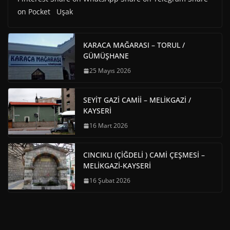
on Pocket Uşak
KARACA MAĞARASI – TORUL /
GÜMÜŞHANE
25 Mayıs 2026
SEYİT GAZİ CAMİİ – MELİKGAZİ /
KAYSERİ
16 Mart 2026
CINCIKLI (ÇİĞDELİ ) CAMİ ÇEŞMESİ –
MELİKGAZİ-KAYSERİ
16 Şubat 2026