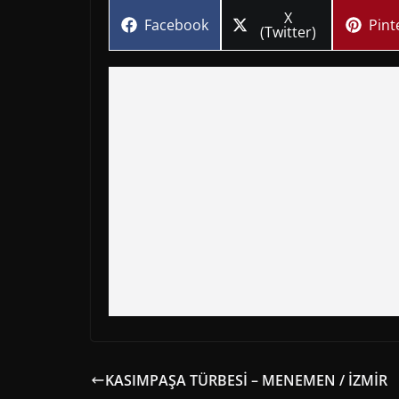
Share
X
Share
Sha
Facebook
Pint
on
(Twitter)
on
on
KASIMPAŞA TÜRBESİ – MENEMEN / İZMİR