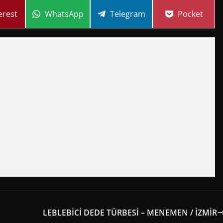
re
Share
Share
Share
erest
WhatsApp
Telegram
Pocket
on
on
on
LEBLEBİCİ DEDE TÜRBESİ – MENEMEN / İZMİR