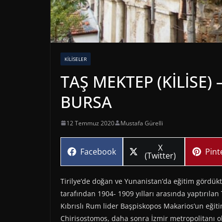
KILISELER
TAŞ MEKTEP (KİLİSE) 
BURSA
12 Temmuz 2020
Mustafa Gürelli
Share
X
Share
Sha
Facebook
Pint
on
(Twitter)
on
on
Tirilye’de doğan ve Yunanistan’da eğitim gördük
tarafından 1904- 1909 yılları arasında yaptırılan
Kıbrıslı Rum lider Başpiskopos Makarios’un eği
Chirisostomos, daha sonra İzmir metropolitanı o