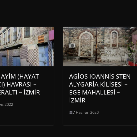
HAYİM (HAYAT
AGİOS IOANNİS STEN
I) HAVRASI –
ALYGARİA KİLİSESİ –
RALTI – İZMİR
EGE MAHALLESİ –
İZMİR
ıs 2022
7 Haziran 2020