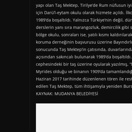
yapı olan Taş Mektep, Tirilye’de Rum nüfusun iyi
için Darü’l-eytam okulu olarak hizmete açıldı. İlk
1989’da boşaltıldı. Yalnızca Türkiye’nin değil, d
derslerin yanı sıra marangozluk, demircilik gibi s
bölge okulu, sonraları ise, yatılı kısmı kaldırıla
koruma derneğinin başvurusu üzerine Bayındırlı
sonucunda Taş Mektep’in çatısında, duvarlarında
açısından sakıncalı bulunarak 1989’da boşaltıldı.
cephesindeki bir taş üzerine oyularak yazılmış
Myrides olduğu ve binanın 1909’da tamamlandığı
Haziran 2017 tarihinde düzenlenen tören ile rest
edilen Taş Mektep, tüm ihtişamıyla yeniden Bursa
KAYNAK: MUDANYA BELEDİYESİ