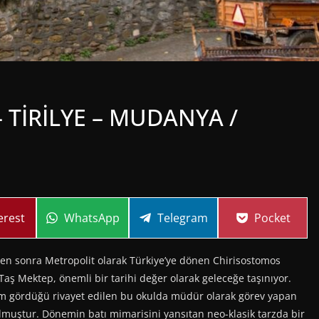
– TİRİLYE – MUDANYA /
re
Share
Share
Share
erest
WhatsApp
Telegram
Pocket
on
on
on
ten sonra Metropolit olarak Türkiye’ye dönen Chirisostomos
 Taş Mektep, önemli bir tarihi değer olarak geleceğe taşınıyor.
tim gördüğü rivayet edilen bu okulda müdür olarak görev yapan
lmuştur. Dönemin batı mimarisini yansıtan neo-klasik tarzda bir