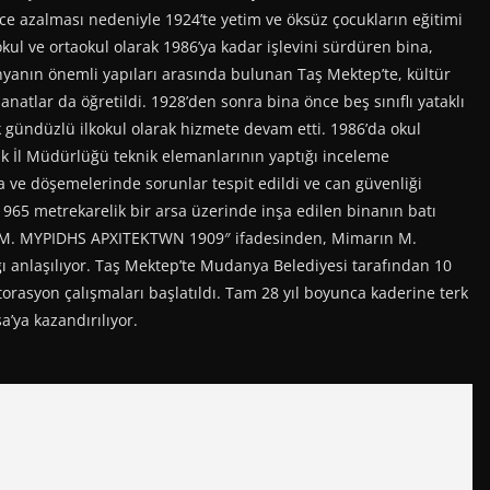
ce azalması nedeniyle 1924’te yetim ve öksüz çocukların eğitimi
okul ve ortaokul olarak 1986’ya kadar işlevini sürdüren bina,
ünyanın önemli yapıları arasında bulunan Taş Mektep’te, kültür
anatlar da öğretildi. 1928’den sonra bina önce beş sınıflı yataklı
rak gündüzlü ilkokul olarak hizmete devam etti. 1986’da okul
k İl Müdürlüğü teknik elemanlarının yaptığı inceleme
 ve döşemelerinde sorunlar tespit edildi ve can güvenliği
 965 metrekarelik bir arsa üzerinde inşa edilen binanın batı
, “M. MYPIDHS APXITEKTWN 1909″ ifadesinden, Mimarın M.
 anlaşılıyor. Taş Mektep’te Mudanya Belediyesi tarafından 10
orasyon çalışmaları başlatıldı. Tam 28 yıl boyunca kaderine terk
’ya kazandırılıyor.