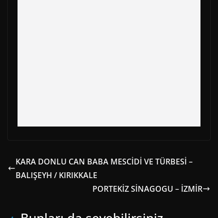
o
t
e
p
a
k
e
s
p
m
r
t
)
KARA DONLU CAN BABA MESCİDİ VE TÜRBESİ –
BALIŞEYH / KIRIKKALE
PORTEKİZ SİNAGOGU – İZMİR