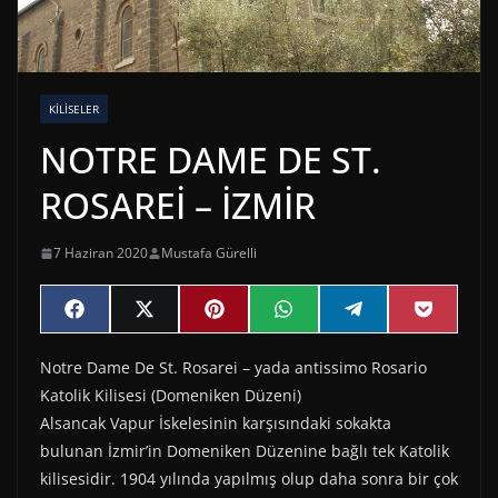
KILISELER
NOTRE DAME DE ST.
ROSAREİ – İZMİR
7 Haziran 2020
Mustafa Gürelli
Share
Share
Share
Share
Share
Share
F
X
P
W
T
P
on
on
on
on
on
on
a
(
i
h
e
o
c
T
n
a
l
c
Notre Dame De St. Rosarei – yada antissimo Rosario
e
w
t
t
e
k
b
i
e
s
g
e
Katolik Kilisesi (Domeniken Düzeni)
o
t
r
A
r
t
o
t
e
p
a
Alsancak Vapur İskelesinin karşısındaki sokakta
k
e
s
p
m
bulunan İzmir’in Domeniken Düzenine bağlı tek Katolik
r
t
)
kilisesidir. 1904 yılında yapılmış olup daha sonra bir çok