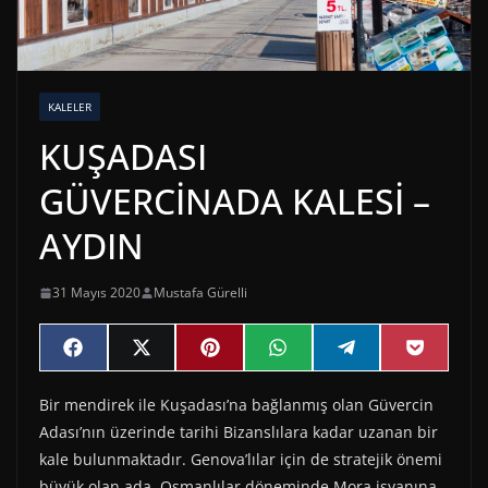
KALELER
KUŞADASI
GÜVERCİNADA KALESİ –
AYDIN
31 Mayıs 2020
Mustafa Gürelli
Share
Share
Share
Share
Share
Share
F
X
P
W
T
P
on
on
on
on
on
on
a
(
i
h
e
o
c
T
n
a
l
c
Bir mendirek ile Kuşadası’na bağlanmış olan Güvercin
e
w
t
t
e
k
b
i
e
s
g
e
Adası’nın üzerinde tarihi Bizanslılara kadar uzanan bir
o
t
r
A
r
t
o
t
e
p
a
kale bulunmaktadır. Genova’lılar için de stratejik önemi
k
e
s
p
m
büyük olan ada, Osmanlılar döneminde Mora isyanına