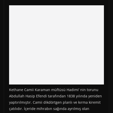
Kethane Camii Karaman müftüsü Hadimi’ nin torunu
Abdullah Hasip Efendi tarafından 1838 yılında yeniden
yaptırılmıştır. Camii dikdörtgen planlı ve kırma kiremit
çatılıdır. İçeride mihrabın sağında ayrılmış olan