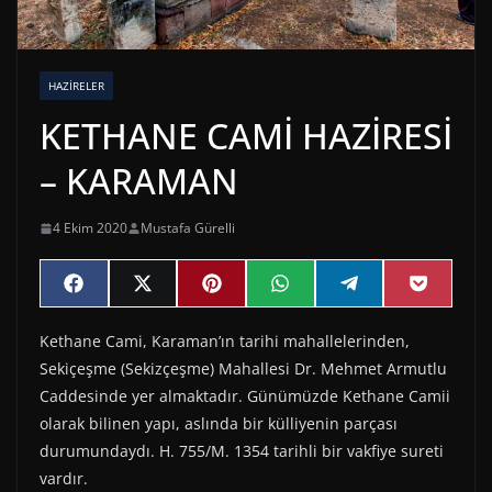
HAZIRELER
KETHANE CAMİ HAZİRESİ
– KARAMAN
4 Ekim 2020
Mustafa Gürelli
Share
Share
Share
Share
Share
Share
F
X
P
W
T
P
on
on
on
on
on
on
a
(
i
h
e
o
c
T
n
a
l
c
Kethane Cami, Karaman’ın tarihi mahallelerinden,
e
w
t
t
e
k
b
i
e
s
g
e
Sekiçeşme (Sekizçeşme) Mahallesi Dr. Mehmet Armutlu
o
t
r
A
r
t
o
t
e
p
a
Caddesinde yer almaktadır. Günümüzde Kethane Camii
k
e
s
p
m
olarak bilinen yapı, aslında bir külliyenin parçası
r
t
)
durumundaydı. H. 755/M. 1354 tarihli bir vakfiye sureti
vardır.