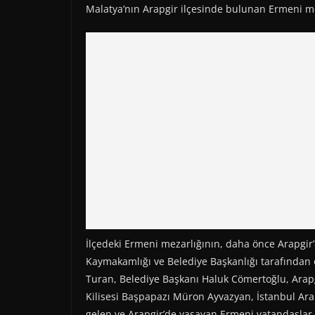
Malatya’nın Arapgir ilçesinde bulunan Ermeni mez
İlçedeki Ermeni mezarlığının, daha önce Arapgir
Kaymakamlığı ve Belediye Başkanlığı tarafında
Turan, Belediye Başkanı Haluk Cömertoğlu, Ara
Kilisesi Başpapazı Müron Ayvazyan, İstanbul Ara
gelen ve Arapgir’de yaşayan Ermeni vatandaşlar k