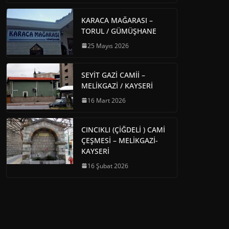
KARACA MAĞARASI –
TORUL / GÜMÜŞHANE
25 Mayıs 2026
SEYİT GAZİ CAMİİ –
MELİKGAZİ / KAYSERİ
16 Mart 2026
CINCIKLI (ÇİĞDELİ ) CAMİ
ÇEŞMESİ – MELİKGAZİ-
KAYSERİ
16 Şubat 2026