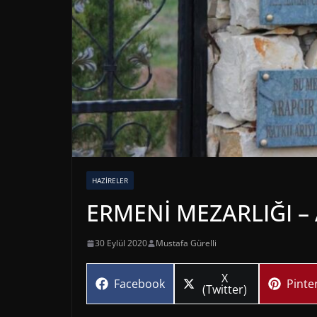
HAZIRELER
ERMENİ MEZARLIĞI –
30 Eylül 2020
Mustafa Gürelli
Share
X
Share
Share
Facebook
Pinte
on
(Twitter)
on
on