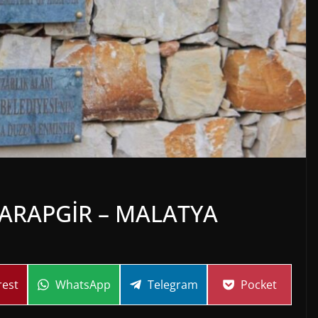
 ARAPGİR – MALATYA
Share
Share
Share
rest
WhatsApp
Telegram
Pocket
on
on
on