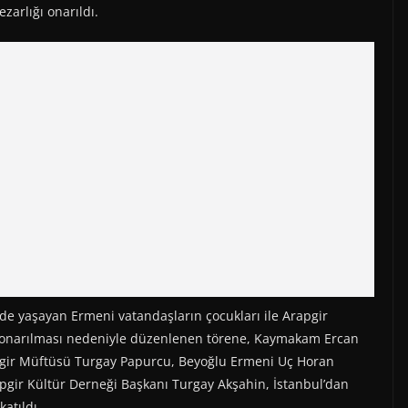
arlığı onarıldı.
’de yaşayan Ermeni vatandaşların çocukları ile Arapgir
n onarılması nedeniyle düzenlenen törene, Kaymakam Ercan
pgir Müftüsü Turgay Papurcu, Beyoğlu Ermeni Uç Horan
pgir Kültür Derneği Başkanı Turgay Akşahin, İstanbul’dan
atıldı.