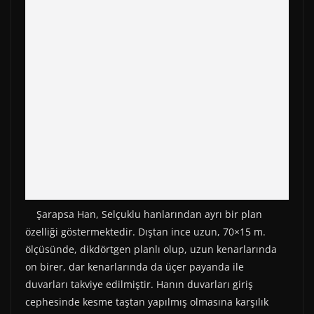
Şarapsa Han, Selçuklu hanlarından ayrı bir plan
özelliği göstermektedir. Dıştan ince uzun, 70×15 m.
ölçüsünde, dikdörtgen planlı olup, uzun kenarlarında
on birer, dar kenarlarında da üçer payanda ile
duvarları takviye edilmiştir. Hanın duvarları giriş
cephesinde kesme taştan yapılmış olmasına karşılık