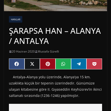
HANLAR
ŞARAPSA HAN – ALANYA
/ ANTALYA
20 Haziran 2020
Mustafa Gürelli
Share
Share
Share
Share
Share
Share
F
X
P
W
T
P
on
on
on
on
on
on
a
(
i
h
e
o
c
T
n
a
l
c
Antalya-Alanya yolu üzerinde, Alanya’ya 15 km.
e
w
t
t
e
k
b
i
e
s
g
e
uzaklıkta küçük bir tepenin üzerindedir. Günümüze
o
t
r
A
r
t
o
t
e
p
a
ulaşan kitabesine göre II. Gıyaseddin Keyhüsrev’in ikinci
k
e
s
p
m
saltanatı sırasında (1236-1246) yapılmıştır.
r
t
)