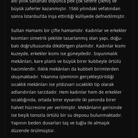
altı yıllık saltanatı boyunca pek çok sefere çıkmış ve
büyük zaferler kazanmıştır. 1566 yılındaki vefatından
sonra İstanbul’da inşa ettirdiği külliyede defnedilmiştir.
Sultan Hamamı bir çifte hamamdır. Kadınlar ve erkekler
kısımları simetrik şekilde tasarlanmış olan yapı, doğu-
batı doğrultusunda dikdörtgen planlıdır. Kadınlar kısmı
kuzeyde, erkekler kısmı ise güneydedir. Soyunmalık
mekânları, kare planlı ve büyük birer kubbeyle örtülü
hacimlerdir. Ilıklık mekânları da kubbeli birimlerden
oluşmaktadır. Yıkanma işleminin gerçekleştirildiği
sıcaklık mekânları ise yıldızvari sıcaklıklı tip olarak
adlandırılan tarzdadır. Hem kadınlar hem de erkekler
sıcaklığında, ortada birer eyvanile iki yanında birer
halvet hücresine yer verilmiştir. Mekânların gerisinde
ise beşik tonozla örtülü bir su deposu bulunmaktadır.
Yapının beden duvarları taş ve tuğla ile almaşık
düzende örülmüştür.