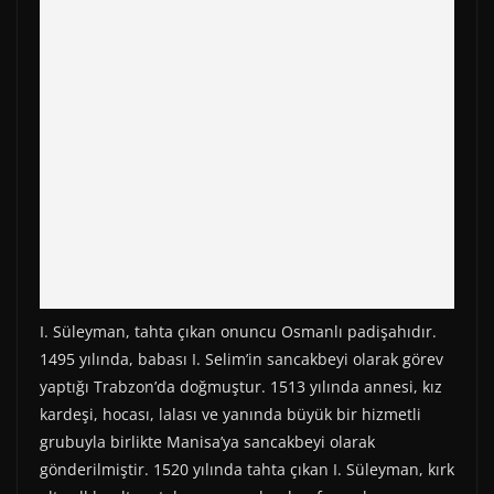
I. Süleyman, tahta çıkan onuncu Osmanlı padişahıdır.
1495 yılında, babası I. Selim’in sancakbeyi olarak görev
yaptığı Trabzon’da doğmuştur. 1513 yılında annesi, kız
kardeşi, hocası, lalası ve yanında büyük bir hizmetli
grubuyla birlikte Manisa’ya sancakbeyi olarak
gönderilmiştir. 1520 yılında tahta çıkan I. Süleyman, kırk