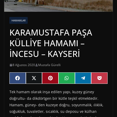
HAMAMLAR
KARAMUSTAFA PAŞA
KÜLLİYE HAMAMI –
İNCESU – KAYSERİ
8 Ağustos 2020
Mustafa Gürelli
Share
Share
Share
Share
Share
Share
F
X
P
W
T
P
on
on
on
on
on
on
a
(
i
h
e
o
c
T
n
a
l
c
Tek hamam olarak inşa edilen yapı, kuzey güney
e
w
t
t
e
k
b
i
e
s
g
e
doğrultu- da dikdörtgen bir kütle teşkil etmektedir.
o
t
r
A
r
t
o
t
e
p
a
Hamam, güney- den kuzeye doğru, soyunmalık, ılıklık,
k
e
s
p
m
soğukluk, tuvaletler, sıcaklık, su deposu ve külhan
r
t