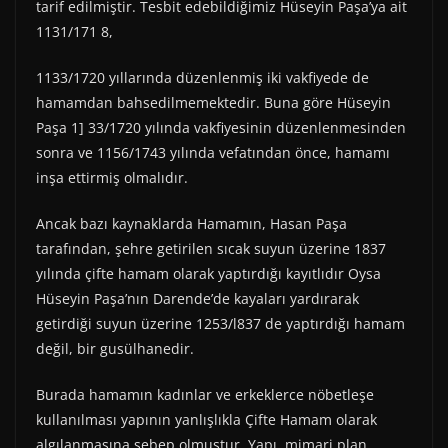
tarif edilmiştir. Tesbit edebildiğimiz Hüseyin Paşa’ya ait
1131/171 8,
1133/1720 yıllarında düzenlenmiş iki vakfiyede de
hamamdan bahsedilmemektedir. Buna göre Hüseyin
Paşa 1] 33/1720 yılında vakfiyesinin düzenlenmesinden
sonra ve 1156/1743 yılında vefatından önce, hamamı
inşa ettirmiş olmalıdır.
Ancak bazı kaynaklarda Hamamın, Hasan Paşa
tarafından, şehre getirilen sıcak suyun üzerine 1837
yılında çifte hamam olarak yaptırdığı kayıtlıdır Oysa
Hüseyin Paşa’nın Darende’de kayaları yardırarak
getirdiği suyun üzerine 1253/l837 de yaptırdığı hamam
değil, bir gusülhanedir.
Burada hamamın kadınlar ve erkeklerce nöbetleşe
kullanılması yapının yanlışlıkla Çifte Hamam olarak
algılanmasına sebep olmuştur. Yapı, mimari plan