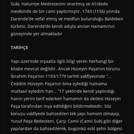
Suk), Hatuniye Medresesini onartmış ve A1idede
mevkiinde de bir cami yaptırmıştır. 1743 (1156) yılında
Darende’de vefat etmiş ve medfun bulunduğu Baldeken
türbesi, Darende’de kendi adıyla anılan Hamamı’nın
güneyinde yer almaktadır
TARİHÇE
Yapı üzerinde inşaatla ilgili bilgi veren herhangi bir
kitabe mevcut değildir. Ancak Hüseyin Paşa’nın torunu
İbrahim Paşa’nın 1193/1779 tarihli vakfiyesinde “…
Ceddim Hüseyin Paşa’nın bina eylediği hamama
muttasıl eyledim han… “17 şeklinde kendi yaptırdığı
hanın yerini tarif ederken hamamın da dedesi Hüseyin
Paşa tarafından inşa edildiğini bildirmektedir. Söz
konusu vakfiyede bahsedilen tek yapı hamam olmayıp,
Yusuf Paşa Bedesteni, Çarşı Camii (Camii Suk) gibi diğer
yapılardan da bahsedilerek, bugünkü eski şehir bölgesi