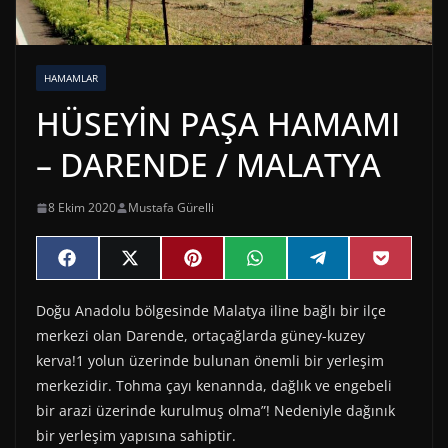
HAMAMLAR
HÜSEYİN PAŞA HAMAMI
– DARENDE / MALATYA
8 Ekim 2020
Mustafa Gürelli
Share
Share
Share
Share
Share
Share
F
X
P
W
T
P
on
on
on
on
on
on
a
(
i
h
e
o
c
T
n
a
l
c
Doğu Anadolu bölgesinde Malatya iline bağlı bir ilçe
e
w
t
t
e
k
b
i
e
s
g
e
merkezi olan Darende, ortaçağlarda güney-kuzey
o
t
r
A
r
t
o
t
e
p
a
kerva!1 yolun üzerinde bulunan önemli bir yerleşim
k
e
s
p
m
merkezidir. Tohma çayı kenannda, dağlık ve engebeli
r
t
)
bir arazi üzerinde kurulmuş olma”! Nedeniyle dağınık
bir yerleşim yapısına sahiptir.