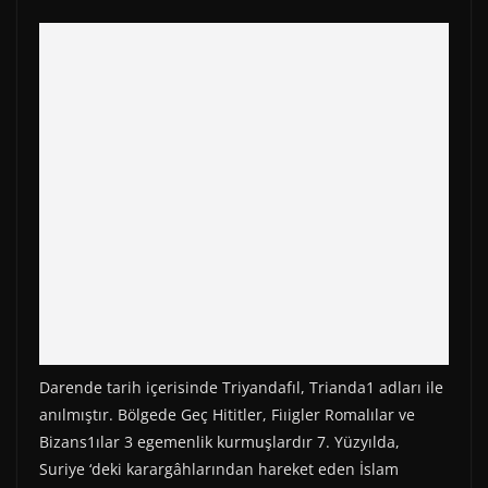
Darende tarih içerisinde Triyandafıl, Trianda1 adları ile
anılmıştır. Bölgede Geç Hititler, Fiıigler Romalılar ve
Bizans1ılar 3 egemenlik kurmuşlardır 7. Yüzyılda,
Suriye ‘deki karargâhlarından hareket eden İslam