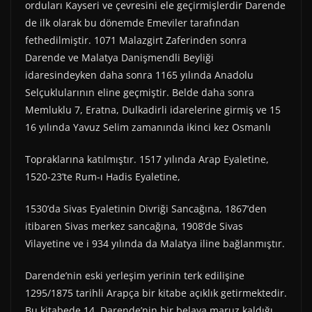
orduları Kayseri ve çevresini ele geçirmişlerdir Darende
de ilk olarak bu dönemde Emeviler tarafından
fethedilmiştir. 1071 Malazgirt Zaferinden sonra
Darende ve Malatya Danişmendli Beyliği
idaresindeyken daha sonra 1165 yılında Anadolu
Selçuklularının eline geçmiştir. Belde daha sonra
Memluklu 7, Eratna, Dulkadirli idarelerine girmiş ve 15
16 yılında Yavuz Selim zamanında ikinci kez Osmanlı
Topraklarına katılmıştır. 1517 yılında Arap Eyaletine,
1520-23’te Rum-ı Hadis Eyaletine,
1530’da Sivas Eyaletinin Divriği Sancağına, 1867’den
itibaren Sivas merkez sancağına, 1908’de Sivas
Vilayetine ve i 934 yılında da Malatya iline bağlanmıştır.
Darende’nin eski yerleşim yerinin terk edilişine
1295/1875 tarihli Arapça bir kitabe açıklık getirmektedir.
Bu kitabede 14, Darende’nin bir belaya maruz kaldığı,