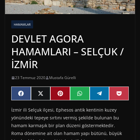
HAMAMLAR
DEVLET AGORA
HAMAMLARI – SELÇUK /
İZMİR
23 Temmuz 2020
Mustafa Gürelli
Share
Share
Share
Share
Share
Share
F
X
P
W
T
P
on
on
on
on
on
on
a
(
i
h
e
o
c
T
n
a
l
c
İzmir ili Selçuk ilçesi, Ephesos antik kentinin kuzey
e
w
t
t
e
k
b
i
e
s
g
e
yönündeki tepeye sırtını vermiş şekilde bulunan bu
o
t
r
A
r
t
o
t
e
p
a
hamam karmaşık bir plan düzeni göstermektedir.
k
e
s
p
m
Roma dönemine ait olan hamam yapı bütünü, büyük
r
t