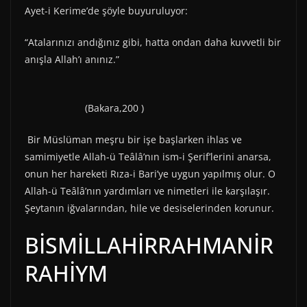
Ayet-i Kerime’de şöyle buyuruluyor:
“Atalarınızı andığınız gibi, hatta ondan daha kuvvetli bir
anışla Allah’ı anınız.”
(Bakara,200 )
Bir Müslüman meşru bir işe başlarken ihlas ve
samimiyetle Allah-ü Teâlâ’nın ism-i Şerif’lerini anarsa,
onun her hareketi Rıza-i Bari’ye uygun yapılmış olur. O
Allah-ü Teâlâ’nın yardımları ve nimetleri ile karşılaşır.
Şeytanın iğvalarından, hile ve desiselerinden korunur.
BİSMİLLAHİRRAHMANİR
RAHİYM