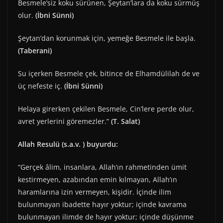
Besmele’siz koku sürünen, Şeytan’lara da koku sürmüş
olur.
(İbni Sünni)
Şeytan’dan korunmak için, yemeğe Besmele ile başla.
(Taberani)
Su içerken Besmele çek, bitince de Elhamdülilah de ve
üç nefeste iç.
(İbni Sünni)
Helaya girerken çekilen Besmele, Cin’lere perde olur,
avret yerlerini göremezler.”
(T. Salat)
Allah Resulü (s.a.v. ) buyurdu:
“Gerçek âlim, insanlara, Allah’ın rahmetinden ümit
kestirmeyen, azabından emin kılmayan, Allah’ın
haramlarına izin vermeyen, kişidir. İçinde ilim
bulunmayan ibadette hayır yoktur; içinde kavrama
bulunmayan ilimde de hayır yoktur; içinde düşünme