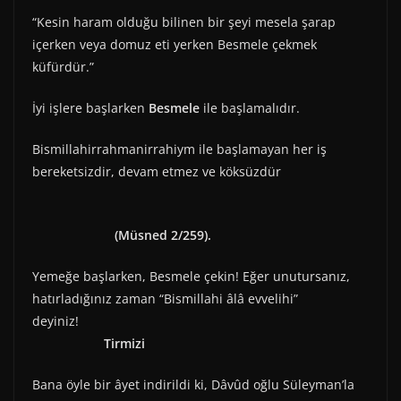
“Kesin haram olduğu bilinen bir şeyi mesela şarap
içerken veya domuz eti yerken Besmele çekmek
küfürdür.”
İyi işlere başlarken
Besmele
ile başlamalıdır.
Bismillahirrahmanirrahiym ile başlamayan her iş
bereketsizdir, devam etmez ve köksüzdür
(Müsned 2/259).
Yemeğe başlarken, Besmele çekin! Eğer unutursanız,
hatırladığınız zaman “Bismillahi âlâ evvelihi”
deyiniz!
Tirmizi
Bana öyle bir âyet indirildi ki, Dâvûd oğlu Süleyman’la