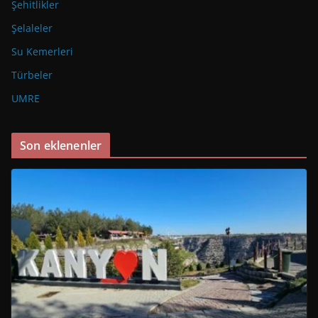
Şehitlikler
Şelaleler
Su Kemerleri
Türbeler
UMRE
Son eklenenler