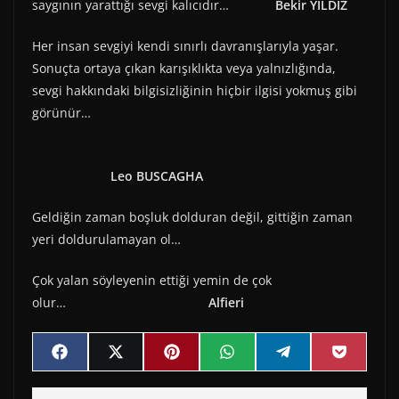
saygının yarattığı sevgi kalıcıdır…
Bekir YILDIZ
Her insan sevgiyi kendi sınırlı davranışlarıyla yaşar.
Sonuçta ortaya çıkan karışıklıkta veya yalnızlığında,
sevgi hakkındaki bilgisizliğinin hiçbir ilgisi yokmuş gibi
görünür…
Leo BUSCAGHA
Geldiğin zaman boşluk dolduran değil, gittiğin zaman
yeri doldurulamayan ol…
Çok yalan söyleyenin ettiği yemin de çok
olur…
Alfieri
Share
Share
Share
Share
Share
Share
F
X
P
W
T
P
on
on
on
on
on
on
a
(
i
h
e
o
c
T
n
a
l
c