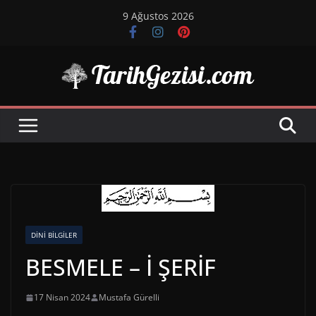
Skip
9 Ağustos 2026
to
content
DINI BILGILER
BESMELE – İ ŞERİF
17 Nisan 2024
Mustafa Gürelli