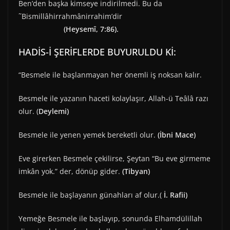
Ben’den başka kimseye indirilmedi. Bu da
˜Bismillâhirrahmânirrahim’dir
(Heysemî, 7:86).
HADİS-İ ŞERİFLERDE BUYURULDU Kİ:
“Besmele ile başlanmayan her önemli iş noksan kalır.
Besmele ile yazanın haceti kolaylaşır, Allah-ü Teâlâ razı
olur. (
Deylemi)
Besmele ile yenen yemek bereketli olur.
(İbni Mace)
Eve girerken Besmele çekilirse, Şeytan “Bu eve girmeme
imkân yok.” der, dönüp gider.
(
Tibyan)
Besmele ile başlayanın günahları af olur.(
İ. Rafii)
Yemeğe Besmele ile başlayıp, sonunda Elhamdülillah