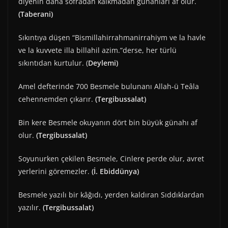
diyenin daha sofradan kalkmadan günahları af olur.
(Taberani)
Sıkıntıya düşen “Bismillahirrahmanirrahiym ve la havle
ve la kuvvete illa billahil azim.”derse, her türlü
sıkıntıdan kurtulur. (
Deylemi)
Amel defterinde 700 Besmele bulunanı Allah-ü Teâla
cehennemden çıkarır.
(Tergibussalat)
Bin kere Besmele okuyanın dört bin büyük günahı af
olur.
(Tergibussalat)
Soyunurken çekilen Besmele, Cinlere perde olur, avret
yerlerini göremezler.
(İ. Ebiddünya)
Besmele yazılı bir kâğıdı, yerden kaldıran Sıddıklardan
yazılır.
(Tergibussalat)