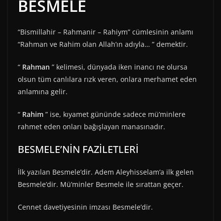
BESMELE
“Bismillahir – Rahmanir – Rahiym” cümlesinin anlamı
“Rahman ve Rahim olan Allah’ın adıyla… ” demektir.
“
Rahman
” kelimesi, dünyada iken inancı ne olursa
olsun tüm canlılara rızk veren, onlara merhamet eden
anlamına gelir.
“
Rahim
” ise, kıyamet gününde sadece mü’minlere
rahmet eden onları bağışlayan manasınadır.
BESMELE’NİN FAZİLETLERİ
İlk yazılan Besmele’dir. Adem Aleyhisselam’a ilk gelen
Besmele’dir. Mü’minler Besmele ile sırattan geçer.
Cennet davetiyesinin imzası Besmele’dir.