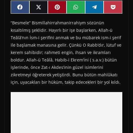
Share
Share
Share
Share
Share
Share
F
X
P
W
T
P
on
on
on
on
on
on
a
(
i
h
e
o
c
T
n
a
l
c
“Besmele” Bismillahirrahmanirrahiym sözünün
e
w
t
t
e
k
b
i
e
s
g
e
kısaltılmış şeklidir. Hayırlı bir işe başlarken, Allah-ü
o
t
r
A
r
t
o
t
e
p
a
Teâlâ’nın İsm-i şerifini anmak ve bu mübarek ism-i şerif
k
e
s
p
m
ile başlamak manasına gelir. Çünkü O Rabb’dır, lütuf ve
r
t
)
kerem sahibidir; rahmeti engin, ihsan ve ikramları
boldur. Allah-ü Teâlâ, Habib-i Ekrem’ini ( s.a.v.) bütün
işlerinde, önce Zat-ı Akdes’inin güzel isimlerini
zikretmeyi öğreterek yetiştirdi. Bunu bütün mahlûkatı
için, uyacakları bir hüküm, takip edecekleri bir yol kıldı.