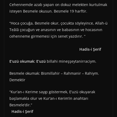
Cehennemde azab yapan on dokuz melekten kurtulmak
isteyen Besmele okusun. Besmele 19 harftir.
“Hoca çocuğa, Besmele okur, çocukta söyleyince, Allah-ü
Teâlâ çocuğun ve anasının ve babasının ve hocasının
cehenneme girmemesi için senet yazdırır. “
Hadis-i Şerif
E’uzü okumak: E’uzü
billahi mineşşeytanirraciym.
Besmele okumak: Bismillahir – Rahmanir – Rahiym.
Demektir
“Kur’an-ı Kerime saygı göstermek, E’uzü okuyarak
başlamakla olur ve Kur’an-ı Kerim’in anahtarı
Besmele’dir.”
Hadis-i Şerif