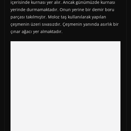
içerisinde kurnası yer alır. Ancak günümüzde kurnası
yerinde durmamaktadır. Onun yerine bir demir boru
parçası takılmıştır. Moloz taş kullanılarak yapılan
çeşmenin üzeri sıvasızdır. Çeşmenin yanında asırlık bir
çınar ağacı yer almaktadır.