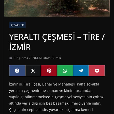
ÇEŞMELER
YERALTI ÇEŞMESİ – TİRE /
İZMİR
11 Ağustos 2020
Mustafa Gürelli
Share
Share
Share
Share
Share
Share
F
X
P
W
T
P
on
on
on
on
on
on
a
(
i
h
e
o
c
T
n
a
l
c
İzmir ili, Tire ilçesi, Bahariye Mahallesi, Kalfa sokakta
e
w
t
t
e
k
b
i
e
s
g
e
yer alan çeşmenin ne zaman ve kimin tarafından
o
t
r
A
r
t
o
t
e
p
a
yapıldığı bilinmemektedir. Çeşme yol seviyesinin çok az
k
e
s
p
m
altında yer aldığı için beş basamaklı merdivenle inilir.
r
t
)
Çeşmenin cephesinde, yuvarlak boşaltma kemeri