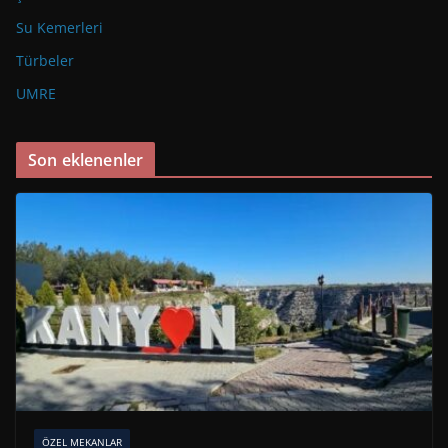
Su Kemerleri
Türbeler
UMRE
Son eklenenler
ÖZEL MEKANLAR