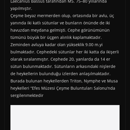
)
Laecanius Bassus tarafından MS. 75–80 yıllarında
yapılmıştır.
Çeşme beyaz mermerden olup, ortasında bir avlu, üç
yanında iki katlı sütunlar ve bunların önünde de iki
havuzdan meydana gelmişti. Cephe görünümünün
tümünü büyük bir üçgen alınlık kaplamaktadır.
Zeminden avluya kadar olan yükseklik 9.00 m.yi
bulmaktadır. Cephedeki sütunlar her iki katta da ikişerli
olarak sıralanmıştır. Cephede 20, yanlarda da 14 er
sütun bulunmaktadır. Sütunların arkasındaki nişlerde
de heykellerin bulunduğu izlerden anlaşılmaktadır.
Burada bulunan heykellerden Triton, Nymphe ve Musa
heykelleri “Efes Müzesi Çeşme Buluntuları Salonu’nda
sergilenmektedir