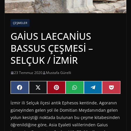
ÇEŞMELER
GAİUS LAECANİUS
BASSUS ÇEŞMESİ –
SELÇUK / İZMİR
23 Temmuz 2020
Mustafa Gürelli
Share
Share
Share
Share
Share
Share
F
X
P
W
T
P
on
on
on
on
on
on
a
(
i
h
e
o
c
T
n
a
l
c
İzmir ili Selçuk ilçesi antik Ephesos kentinde, Agoranın
e
w
t
t
e
k
b
i
e
s
g
e
güneyinden gelen yol ile Domitian Meydanından gelen
o
t
r
A
r
t
o
t
e
p
a
yolun kesiştiği noktada bulunan bu çeşme kitabesinden
k
e
s
p
m
öğrenildiğine göre, Asia Eyaleti valilerinden Gaius
r
t