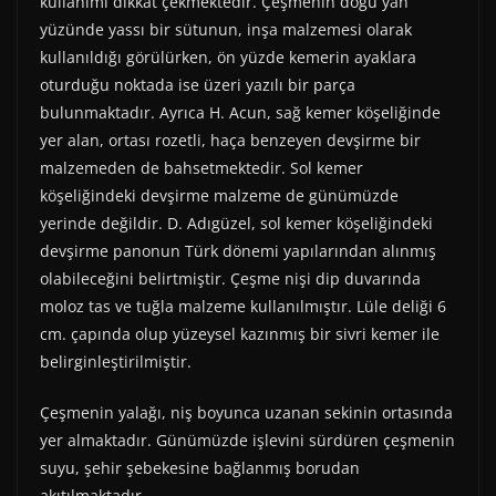
kullanımı dikkat çekmektedir. Çeşmenin doğu yan
yüzünde yassı bir sütunun, inşa malzemesi olarak
kullanıldığı görülürken, ön yüzde kemerin ayaklara
oturduğu noktada ise üzeri yazılı bir parça
bulunmaktadır. Ayrıca H. Acun, sağ kemer köşeliğinde
yer alan, ortası rozetli, haça benzeyen devşirme bir
malzemeden de bahsetmektedir. Sol kemer
köşeliğindeki devşirme malzeme de günümüzde
yerinde değildir. D. Adıgüzel, sol kemer köşeliğindeki
devşirme panonun Türk dönemi yapılarından alınmış
olabileceğini belirtmiştir. Çeşme nişi dip duvarında
moloz tas ve tuğla malzeme kullanılmıştır. Lüle deliği 6
cm. çapında olup yüzeysel kazınmış bir sivri kemer ile
belirginleştirilmiştir.
Çeşmenin yalağı, niş boyunca uzanan sekinin ortasında
yer almaktadır. Günümüzde işlevini sürdüren çeşmenin
suyu, şehir şebekesine bağlanmış borudan
akıtılmaktadır.