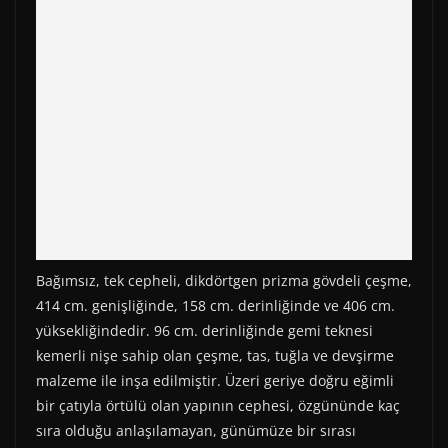
Bağımsız, tek cepheli, dikdörtgen prizma gövdeli çeşme,
414 cm. genişliğinde, 158 cm. derinliğinde ve 406 cm.
yüksekliğindedir. 96 cm. derinliğinde gemi teknesi
kemerli nişe sahip olan çeşme, tas, tuğla ve devşirme
malzeme ile inşa edilmiştir. Üzeri geriye doğru eğimli
bir çatıyla örtülü olan yapının cephesi, özgününde kaç
sıra olduğu anlaşılamayan, günümüze bir sırası