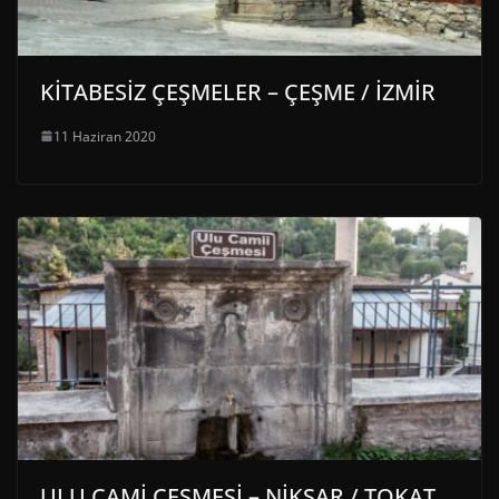
KİTABESİZ ÇEŞMELER – ÇEŞME / İZMİR
11 Haziran 2020
ULU CAMİ ÇEŞMESİ – NİKSAR / TOKAT