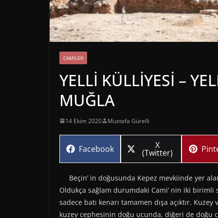
CAMILER
YELLİ KÜLLİYESİ – YEL
MUĞLA
14 Ekim 2020
Mustafa Gürelli
Share
X
Share
Sha
Facebook
Pint
on
(Twitter)
on
on
Beçin’ in doğusunda Kepez mevkiinde yer alan 
Oldukça sağlam durumdaki Cami’ nin iki birimli 
sadece batı kenarı tamamen dışa açıktır. Kuzey ve
kuzey cephesinin doğu ucunda, diğeri de doğu c