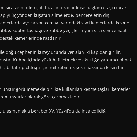
 sıra zeminden çatı hizasına kadar köşe bağlama taşı olarak
kapıyı üç yönden kuşatan silmelerde, pencerelerin dış
an kemerlerde ayrıca son cemaat yerindeki sivri kemerlerde kesme
kubbe, kubbe kasnağı ve kubbe geçişlerin yanı sıra son cemaat
 destek kemerlerinde rastlanır.
doğu cephenin kuzey ucunda yer alan iki kapıdan girilir.
ıştır. Kubbe içinde yükü hafifletmek ve akustiğe yardımcı olmak
ihrabı tahrip olduğu için mihrabın ilk şekli hakkında kesin bir
unsur görülmemekle birlikte kullanılan kesme taşlar, kemerler
diren unsurlar olarak göze çarpmaktadır.
e ulaşmamakla beraber XV. Yüzyıl’da da inşa edildiği