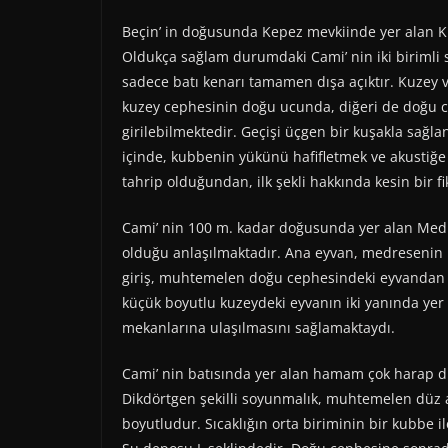
Beçin’ in doğusunda Kepez mevkiinde yer alan K
Oldukça sağlam durumdaki Cami’ nin iki birimli 
sadece batı kenarı tamamen dışa açıktır. Kuzey ve
kuzey cephesinin doğu ucunda, diğeri de doğu c
girilebilmektedir. Geçişi üçgen bir kuşakla sa
içinde, kubbenin yükünü hafifletmek ve akustiğe 
tahrip olduğundan, ilk şekli hakkında kesin bir f
Cami’ nin 100 m. kadar doğusunda yer alan Medre
olduğu anlaşılmaktadır. Ana eyvan, medresenin 
giriş, muhtemelen doğu cephesindeki eyvandan s
küçük boyutlu kuzeydeki eyvanın iki yanında ye
mekanlarına ulaşılmasını sağlamaktaydı.
Cami’ nin batısında yer alan hamam çok harap 
Dikdörtgen şekilli soyunmalık, muhtemelen düz ah
boyutludur. Sıcaklığın orta biriminin bir kubbe il