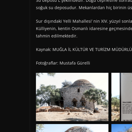
Su deposu L şeklindedir. Doğu cephesine sonrad
soğuk su deposudur. Mekanlardan hiç birinin üst
Sur dışındaki Yelli Mahallesi’ nin XIV. yüzyıl so
Külliyenin, kentin Osmanlı idaresine geçmesinde
tahmin edilmektedir.
Kaynak: MUĞLA İL KÜLTÜR VE TURİZM MÜDÜRL
Fotoğraflar: Mustafa Gürelli