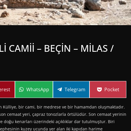
Lİ CAMİİ – BEÇİN – MİLAS /
re
Share
Share
Share
erest
WhatsApp
Telegram
Pocket
on
on
on
Külliye, bir cami, bir medrese ve bir hamamdan oluşmaktadır.
son cemaat yeri, çapraz tonozlarla örtülüdür. Son cemaat yerinin
 doğu kenarları üzerindeki açıklıklar dar tutulmuştur. Biri
ephesinin kuzey ucunda yer alan iki kapıdan harime