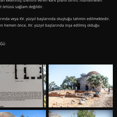
an eklenmiş izlenimi veren kare planlı birim, muhtemelen
 örtüsü sağlam değildir.
nlarında veya XV. yüzyıl başlarında oluştuğu tahmin edilmektedir.
n hemen önce, XV. yüzyıl başlarında inşa edilmiş olduğu
ÜĞÜ