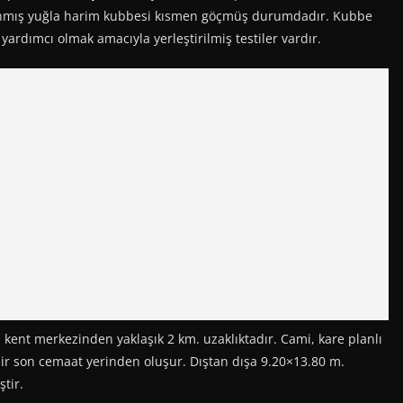
ğlanmış yuğla harim kubbesi kısmen göçmüş durumdadır. Kubbe
ardımcı olmak amacıyla yerleştirilmiş testiler vardır.
, kent merkezinden yaklaşık 2 km. uzaklıktadır. Cami, kare planlı
 bir son cemaat yerinden oluşur. Dıştan dışa 9.20×13.80 m.
tir.