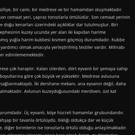
ülliye, bir cami, bir medrese ve bir hamamdan oluşmaktadır.
son cemaat yeri, çapraz tonozlarla örtülüdür. Son cemaat yerinin
 doğu kenarları üzerindeki açıklıklar dar tutulmuştur. Biri
ephesinin kuzey ucunda yer alan iki kapıdan harime
ğlanmış yuğla harim kubbesi kısmen göçmüş durumdadır. Kubbe
yardımcı olmak amacıyla yerleştirilmiş testiler vardır. Mihrabı
ikir edinilememektedir.
se çok haraptır. Kalan izlerden, dört eyvanlı bir şemaya sahip
boyutlarına göre çok büyük ve yüksektir. Medrese avlusuna
ağlanmaktaydı. İki dershane mekanı, ana eyvanın değil, daha
r almaktadır. Avlunun kuzeydoğusundaki merdiven, üst kat
durumdadır. Üç eyvanlı, köşe hücreli hamamlar grubundandır.
şap bir tavanla örtülüydü. Ilıklığı oldukça dar ve küçük
e, diğer birimlerin ise tonozlarla örtülü olduğu anlaşılmaktadır.