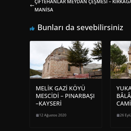
ÇiFTEHANLAR MEYDAN ÇEŞMESİ – KIRKAĞA
MANİSA
Bunları da sevebilirsiniz
MELİK GAZİ KÖYÜ
YUKA
MESCİDİ – PINARBAŞI
BÂLÂ 
–KAYSERİ
CAMİ
12 Ağustos 2020
26 Eyl