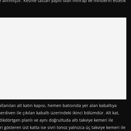
 alınmıştır. Kesme tastan yapılı olan mihrap ve minberin estetik
nılan alt katın kapısı, hemen batısında yer alan kabaltıya
rdiven ile çıkılan kabaltı üzerindeki ikinci bölümdür. Alt kat,
dörtgen planlı ve aynı doğrultuda altı takviye kemeri ile
ri gösteren üst katta ise sivri tonoz yalnızca üç takviye kemeri ile