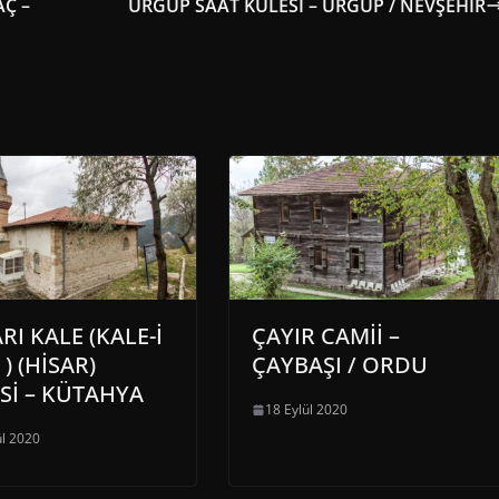
Ç –
ÜRGÜP SAAT KULESİ – ÜRGÜP / NEVŞEHİR
RI KALE (KALE-İ
ÇAYIR CAMİİ –
) (HİSAR)
ÇAYBAŞI / ORDU
Sİ – KÜTAHYA
18 Eylül 2020
ül 2020