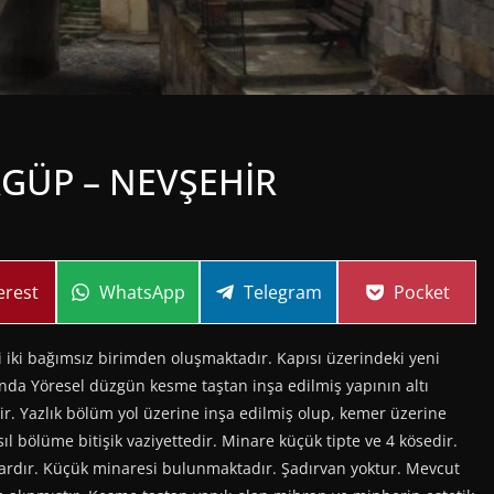
RGÜP – NEVŞEHİR
re
Share
Share
Share
erest
WhatsApp
Telegram
Pocket
on
on
on
 iki bağımsız birimden oluşmaktadır. Kapısı üzerindeki yeni
nda Yöresel düzgün kesme taştan inşa edilmiş yapının altı
r. Yazlık bölüm yol üzerine inşa edilmiş olup, kemer üzerine
l bölüme bitişik vaziyettedir. Minare küçük tipte ve 4 kösedir.
ardır. Küçük minaresi bulunmaktadır. Şadırvan yoktur. Mevcut