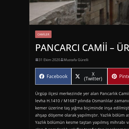
CAMILER
PANCARCI CAMİİ – Ü
31 Ekim 2020
Mustafa Gürelli
Share
X
Share
Sha
Facebook
Pint
on
(Twitter)
on
on
Ürgüp ilçesi merkezinde yer alan Pancarlık Camii
levha H.1410 / M1687 yılında Osmanlılar zamanı
kemer üzerine taş yığma biçiminde inşa edilmişti
ahşap döşeme olarak yapılmıştır. Yazlık bölüm ası
Yazlık bölümün kesme taştan yapılmış mihrabı v