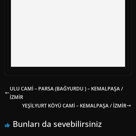
r
t
)
ULU CAMİ – PARSA (BAĞYURDU ) – KEMALPAŞA /
İZMİR
YEŞİLYURT KÖYÜ CAMİ – KEMALPAŞA / İZMİR
Bunları da sevebilirsiniz