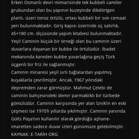
Erken Osmanlı devri mimarisinde tek kubbeli camiler
grubundan olan bu yapının kuzeyinde dikdörtgen
planlı, üzeri tonoz örtülü, ortası kubbeli bir son cemaat
yeri bulunmaktadır. Giriş kapısı üzerinde üç satırlık,
45×180 cm. ölçüsünde yapım kitabesi bulunmaktadır.
Yeşil Caminin küçük bir örneği olan bu caminin üzeri
duvarlara dayanan bir kubbe ile örtülüdür. İbadet
mekanında kareden kubbe yuvarlağına geçiş Türk
üçgenli bir friz ile sağlanmıştır.
Caminin minaresi yeşil sırlı tuğlalardan yapılmış
kuşaklarla çevrilmiştir. Ancak, 1967 yılındaki
depremden zarar görmüştür. Mahmut Çelebi de
caminin bahçesindeki demir parmaklıklı bir türbede
gömülüdür. Caminin karşısında yer alan İznik’in en eski
çeşmesi ise 1970’li yıllarda yıkılmıştır. Caminin yanında
Golts Paşa’nın kullanılır olarak gördüğü aşhane-
imaretten sadece duvar izleri günümüze gelebilmiştir.
KAYNAK: E-TARİH ORG