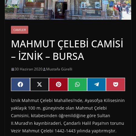
CAMILER
MAHMUT ÇELEBİ CAMİSİ
– İZNİK – BURSA
30 Haziran 2020
Mustafa Gürelli
Share
Share
Share
Share
Share
Share
F
X
P
W
T
P
on
on
on
on
on
on
a
(
i
h
e
o
c
T
n
a
l
c
İznik Mahmut Çelebi Mahallesi’nde, Ayasofya Kilisesinin
e
w
t
t
e
k
b
i
e
s
g
e
yaklaşık 100 m. güneyinde olan Mahmut Çelebi
o
t
r
A
r
t
o
t
e
p
a
Camisini, kitabesinden öğrenildiğine göre Sultan
k
e
s
p
m
II.Murad’ın kayınbiraderi, Çandarlı Halil Paşa’nın torunu
r
t
)
Vezir Mahmut Çelebi 1442-1443 yılında yaptırmıştır.