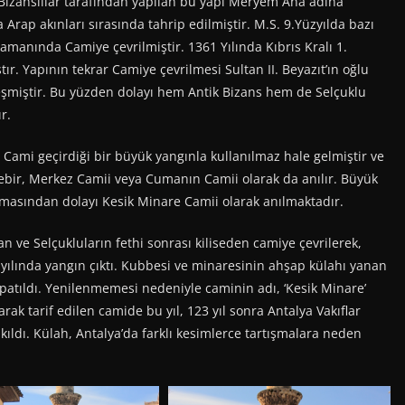
r. Bizanslılar tarafından yapılan bu yapı Meryem Ana adına
a Arap akınları sırasında tahrip edilmiştir. M.S. 9.Yüzyılda bazı
zamanında Camiye çevrilmiştir. 1361 Yılında Kıbrıs Kralı 1.
ıştır. Yapının tekrar Camiye çevrilmesi Sultan II. Beyazıt’ın oğlu
şmiştir. Bu yüzden dolayı hem Antik Bizans hem de Selçuklu
r.
an Cami geçirdiği bir büyük yangınla kullanılmaz hale gelmiştir ve
ebir, Merkez Camii veya Cumanın Camii olarak da anılır. Büyük
masından dolayı Kesik Minare Camii olarak anılmaktadır.
lan ve Selçukluların fethi sonrası kiliseden camiye çevrilerek,
 yılında yangın çıktı. Kubbesi ve minaresinin ahşap külahı yanan
atıldı. Yenilenmemesi nedeniyle caminin adı, ‘Kesik Minare’
rak tarif edilen camide bu yıl, 123 yıl sonra Antalya Vakıflar
ldı. Külah, Antalya’da farklı kesimlerce tartışmalara neden