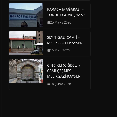
KARACA MAĞARASI –
TORUL / GÜMÜŞHANE
25 Mayıs 2026
SEYİT GAZİ CAMİİ –
MELİKGAZİ / KAYSERİ
16 Mart 2026
CINCIKLI (ÇİĞDELİ )
CAMİ ÇEŞMESİ –
MELİKGAZİ-KAYSERİ
16 Şubat 2026