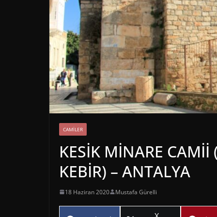
CAMILER
KESİK MİNARE CAMİİ 
KEBİR) – ANTALYA
18 Haziran 2020
Mustafa Gürelli
Share
X