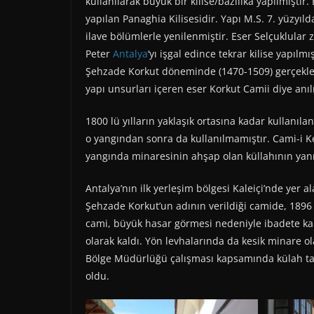
kullanılarak büyük bir kilise/bazilika yapılmıştı
yapılan Panaghia Kilisesidir. Yapı M.S. 7. yüzyıld
ilave bölümlerle yenilenmiştir. Eser Selçuklular 
Peter
Antalya
‘yı işgal edince tekrar kilise yapılm
Şehzade Korkut döneminde (1470-1509) gerçekle
yapı unsurları içeren eser Korkut Camii diye anılı
1800 lü yılların yaklaşık ortasına kadar kullanıl
o yangından sonra da kullanılmamıştır. Cami-i K
yangında minaresinin ahşap olan küllahının yan
Antalya’nın ilk yerleşim bölgesi Kaleiçi’nde yer a
Şehzade Korkut’un adının verildiği camide, 1896
cami, büyük hasar görmesi nedeniyle ibadete kap
olarak kaldı. Yön levhalarında da kesik minare ola
Bölge Müdürlüğü çalışması kapsamında külah takı
oldu.