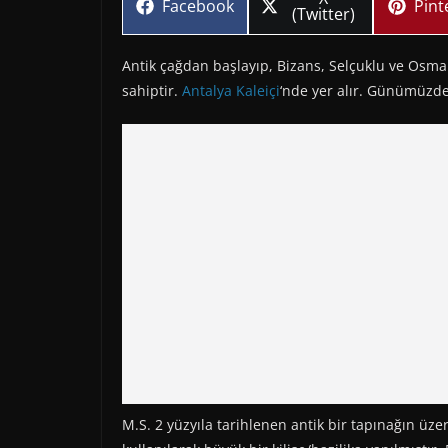
Share
Sha
Facebook
Pint
on
(Twitter)
on
on
Antik çağdan başlayıp, Bizans, Selçuklu ve Osm
sahiptir.
Antalya Kaleiçi
‘nde yer alır. Günümüzde
M.S. 2 yüzyıla tarihlenen antik bir tapınağın üze