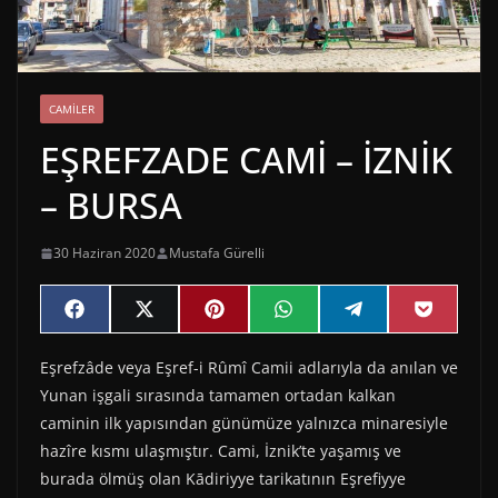
CAMILER
EŞREFZADE CAMİ – İZNİK
– BURSA
30 Haziran 2020
Mustafa Gürelli
Share
Share
Share
Share
Share
Share
F
X
P
W
T
P
on
on
on
on
on
on
a
(
i
h
e
o
c
T
n
a
l
c
Eşrefzâde veya Eşref-i Rûmî Camii adlarıyla da anılan ve
e
w
t
t
e
k
b
i
e
s
g
e
Yunan işgali sırasında tamamen ortadan kalkan
o
t
r
A
r
t
o
t
e
p
a
caminin ilk yapısından günümüze yalnızca minaresiyle
k
e
s
p
m
hazîre kısmı ulaşmıştır. Cami, İznik’te yaşamış ve
r
t
)
burada ölmüş olan Kādiriyye tarikatının Eşrefiyye