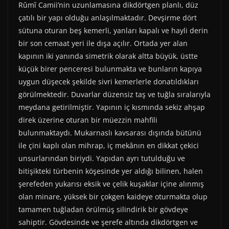
Rûmî Camii’nin uzunlamasına dikdörtgen planlı, düz
çatılı bir yapı olduğu anlaşılmaktadır. Devşirme dört
sütuna oturan beş kemerli, yanları kapalı ve hayli derin
bir son cemaat yeri ile dışa açılır. Ortada yer alan
kapının iki yanında simetrik olarak altta büyük, üstte
küçük birer penceresi bulunmakta ve bunların kapıya
uygun düşecek şekilde sivri kemerlerle donatıldıkları
görülmektedir. Duvarlar düzensiz taş ve tuğla sıralarıyla
meydana getirilmiştir. Yapının iç kısmında sekiz ahşap
direk üzerine oturan bir müezzin mahfili
bulunmaktaydı. Mukarnaslı kavsarası dışında bütünü
ile çini kaplı olan mihrap, iç mekânın en dikkat çekici
unsurlarından biriydi. Yapıdan ayrı tutulduğu ve
bitişikteki türbenin köşesinde yer aldığı bilinen, halen
şerefeden yukarısı eksik ve çelik kuşaklar içine alınmış
olan minare, yüksek bir çokgen kaideye oturmakta olup
tamamen tuğladan örülmüş silindirik bir gövdeye
sahiptir. Gövdesinde ve şerefe altında dikdörtgen ve