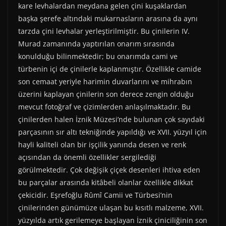
kare levhalardan meydana gelen çini kuşaklardan
başka şerefe altındaki mukarnasların arasına da aynı
tarzda çini levhalar yerleştirilmiştir. Bu çinilerin IV.
Murad zamanında yaptırılan onarım sırasında
konulduğu bilinmektedir; bu onarımda cami ve
türbenin içi de çinilerle kaplanmıştır. Özellikle camide
son cemaat yeriyle harimin duvarlarını ve mihrabın
üzerini kaplayan çinilerin son derece zengin olduğu
mevcut fotoğraf ve çizimlerden anlaşılmaktadır. Bu
çinilerden halen İznik Müzesi’nde bulunan çok sayıdaki
parçasının sır altı tekniğinde yapıldığı ve XVII. yüzyıl için
hayli kaliteli olan bir işçilik yanında desen ve renk
açısından da önemli özellikler sergilediği
görülmektedir. Çok değişik çiçek desenleri ihtiva eden
bu parçalar arasında kitâbeli olanlar özellikle dikkat
çekicidir. Eşrefoğlu Rûmî Camii ve Türbesi’nin
çinilerinden günümüze ulaşan bu kısıtlı malzeme, XVII.
yüzyılda artık gerilemeye başlayan İznik çiniciliğinin son