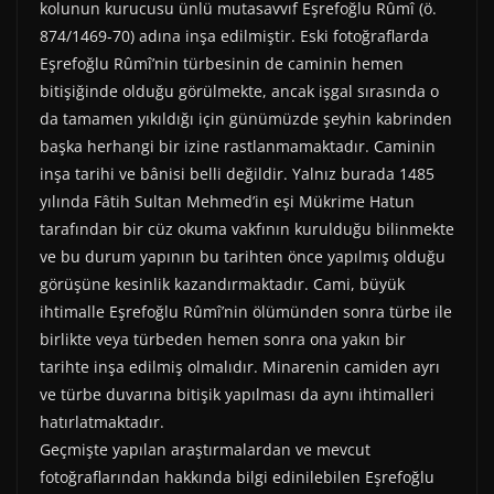
kolunun kurucusu ünlü mutasavvıf Eşrefoğlu Rûmî (ö.
874/1469-70) adına inşa edilmiştir. Eski fotoğraflarda
Eşrefoğlu Rûmî’nin türbesinin de caminin hemen
bitişiğinde olduğu görülmekte, ancak işgal sırasında o
da tamamen yıkıldığı için günümüzde şeyhin kabrinden
başka herhangi bir izine rastlanmamaktadır. Caminin
inşa tarihi ve bânisi belli değildir. Yalnız burada 1485
yılında Fâtih Sultan Mehmed’in eşi Mükrime Hatun
tarafından bir cüz okuma vakfının kurulduğu bilinmekte
ve bu durum yapının bu tarihten önce yapılmış olduğu
görüşüne kesinlik kazandırmaktadır. Cami, büyük
ihtimalle Eşrefoğlu Rûmî’nin ölümünden sonra türbe ile
birlikte veya türbeden hemen sonra ona yakın bir
tarihte inşa edilmiş olmalıdır. Minarenin camiden ayrı
ve türbe duvarına bitişik yapılması da aynı ihtimalleri
hatırlatmaktadır.
Geçmişte yapılan araştırmalardan ve mevcut
fotoğraflarından hakkında bilgi edinilebilen Eşrefoğlu