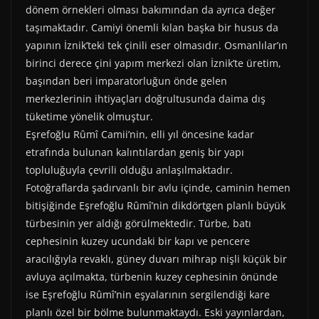
dönem örnekleri olması bakımından da ayrıca değer
taşımaktadır. Camiyi önemli kılan başka bir husus da
yapının İznik’teki tek çinili eser olmasıdır. Osmanlılar’ın
birinci derece çini yapım merkezi olan İznik’te üretim,
başından beri imparatorluğun önde gelen
merkezlerinin ihtiyaçları doğrultusunda daima dış
tüketime yönelik olmuştur.
Eşrefoğlu Rûmî Camii’nin, elli yıl öncesine kadar
etrafında bulunan kalıntılardan geniş bir yapı
topluluğuyla çevrili olduğu anlaşılmaktadır.
Fotoğraflarda şadırvanlı bir avlu içinde, caminin hemen
bitişiğinde Eşrefoğlu Rûmî’nin dikdörtgen planlı büyük
türbesinin yer aldığı görülmektedir. Türbe, batı
cephesinin kuzey ucundaki bir kapı ve pencere
aracılığıyla revaklı, güney duvarı mihrap nişli küçük bir
avluya açılmakta, türbenin kuzey cephesinin önünde
ise Eşrefoğlu Rûmî’nin eşyalarının sergilendiği kare
planlı özel bir bölme bulunmaktaydı. Eski yayınlardan,