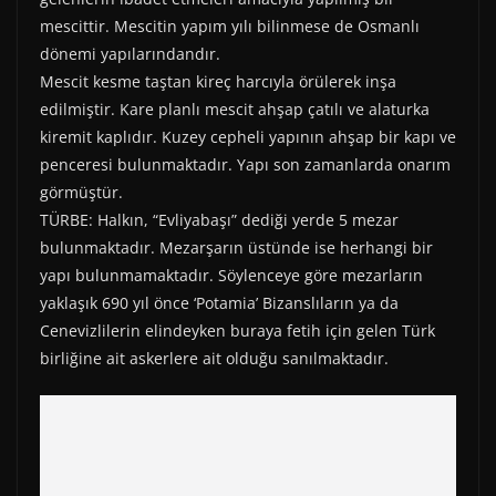
r
t
)
mescittir. Mescitin yapım yılı bilinmese de Osmanlı
dönemi yapılarındandır.
Mescit kesme taştan kireç harcıyla örülerek inşa
edilmiştir. Kare planlı mescit ahşap çatılı ve alaturka
kiremit kaplıdır. Kuzey cepheli yapının ahşap bir kapı ve
penceresi bulunmaktadır. Yapı son zamanlarda onarım
görmüştür.
TÜRBE: Halkın, “Evliyabaşı” dediği yerde 5 mezar
bulunmaktadır. Mezarşarın üstünde ise herhangi bir
yapı bulunmamaktadır. Söylenceye göre mezarların
yaklaşık 690 yıl önce ‘Potamia’ Bizanslıların ya da
Cenevizlilerin elindeyken buraya fetih için gelen Türk
birliğine ait askerlere ait olduğu sanılmaktadır.