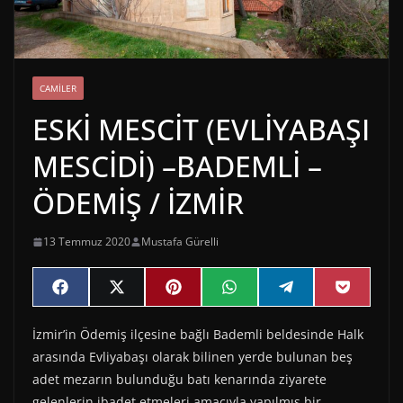
CAMILER
ESKİ MESCİT (EVLİYABAŞI
MESCİDİ) –BADEMLİ –
ÖDEMİŞ / İZMİR
13 Temmuz 2020
Mustafa Gürelli
Share
Share
Share
Share
Share
Share
F
X
P
W
T
P
on
on
on
on
on
on
a
(
i
h
e
o
c
T
n
a
l
c
İzmir’in Ödemiş ilçesine bağlı Bademli beldesinde Halk
e
w
t
t
e
k
b
i
e
s
g
e
arasında Evliyabaşı olarak bilinen yerde bulunan beş
o
t
r
A
r
t
o
t
e
p
a
adet mezarın bulunduğu batı kenarında ziyarete
k
e
s
p
m
gelenlerin ibadet etmeleri amacıyla yapılmış bir