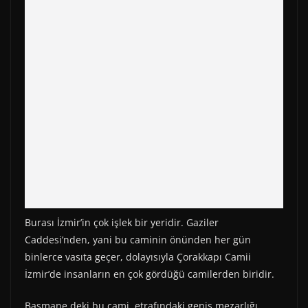
)
Burası İzmir’in çok işlek bir yeridir. Gaziler
Caddesi’nden, yani bu caminin önünden her gün
binlerce vasıta geçer, dolayısıyla Çorakkapı Camii
İzmir’de insanların en çok gördüğü camilerden biridir.
Basmane deki bu cami, etrafındaki geniş mezarlığı,