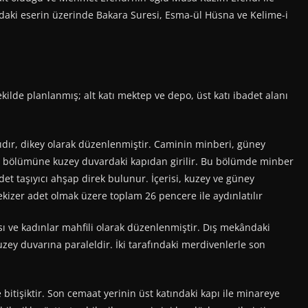
ndaki eserin üzerinde Bakara Suresi, Esma-ül Hüsna ve Kelime-i
kilde planlanmış; alt katı mektep ve depo, üst katı ibadet alanı
dır, dikey olarak düzenlenmiştir. Caminin minberi, güney
rim bölümüne kuzey duvardaki kapıdan girilir. Bu bölümde minber
det taşıyıcı ahşap direk bulunur. İçerisi, kuzey ve güney
kizer adet olmak üzere toplam 26 pencere ile aydınlatılır
ve kadınlar mahfili olarak düzenlenmiştir. Dış mekândaki
y duvarına paraleldir. İki tarafındaki merdivenlerle son
işiktir. Son cemaat yerinin üst katındaki kapı ile minareye