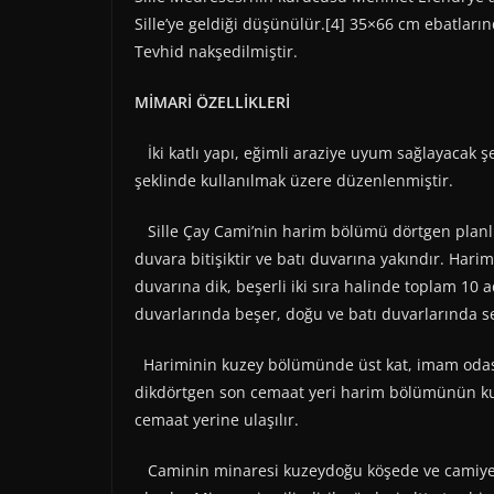
Sille’ye geldiği düşünülür.[4] 35×66 cm ebatları
Tevhid nakşedilmiştir.
MİMARİ ÖZELLİKLERİ
İki katlı yapı, eğimli araziye uyum sağlayacak şe
şeklinde kullanılmak üzere düzenlenmiştir.
Sille Çay Cami’nin harim bölümü dörtgen planlı
duvara bitişiktir ve batı duvarına yakındır. Ha
duvarına dik, beşerli iki sıra halinde toplam 10 a
duvarlarında beşer, doğu ve batı duvarlarında se
Hariminin kuzey bölümünde üst kat, imam odası 
dikdörtgen son cemaat yeri harim bölümünün kuze
cemaat yerine ulaşılır.
Caminin minaresi kuzeydoğu köşede ve camiye bit