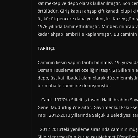
kat mektep ve depo olarak kullanılmıştır. Son c
örtülüdür. Giriş kapısı ahşap çift kanatlı olup i
üç küçük pencere daha yer almıştır. Kuzey güne
1976 yılında tamir ettirilmiştir. Minber, mihrap
kadar ahşap lambri ile kaplanmıştır. Bu caminin a
TARİHÇE
Caminin kesin yapım tarihi bilinmez. 19. yüzyıld
Osmanlı süslemeleri özelliğini taşır.[2] Sille’nin
depo, üst katı ibadet alanı olarak düzenlenmişti
bir mahalle camisine dönüşmüştür.
Cami, 1976’da Silleli iş insanı Halil İbrahim Sa
Genel Müdürlüğü’ne aittir. Gayrimenkul Eski Eserl
Yapı, 2012-2013 yıllarında Selçuklu Belediyesi ta
2012-2013’teki yenileme sırasında caminin müş
Sille Medresesi’nin kurucusu Mehmet Efendi’ye 