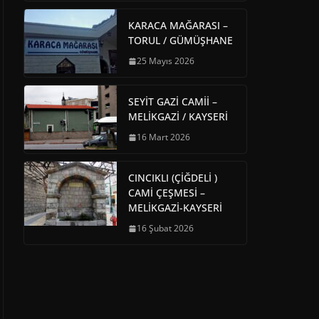
KARACA MAĞARASI –
TORUL / GÜMÜŞHANE
25 Mayıs 2026
SEYİT GAZİ CAMİİ –
MELİKGAZİ / KAYSERİ
16 Mart 2026
CINCIKLI (ÇİĞDELİ )
CAMİ ÇEŞMESİ –
MELİKGAZİ-KAYSERİ
16 Şubat 2026