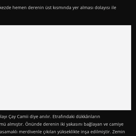
kezde hemen derenin üst kısmında yer alması dolayısı ile
yı Çay Camii diye anılır. Etrafındaki dükkânların
ü almıştır. Önünde derenin iki yakasını bağlayan ve camiye
asamaklı merdivenle çıkılan yükseklikte inşa edilmiştir. Zemin