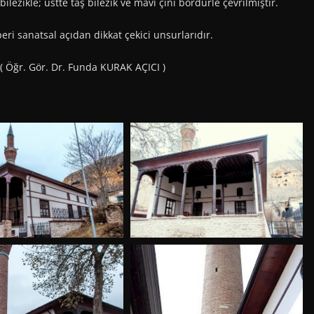
 bilezikle; üstte taş bilezik ve mavi çini bordürle çevrilmiştir.
ri sanatsal açıdan dikkat çekici unsurlarıdır.
 Öğr. Gör. Dr. Funda KURAK AÇICI )