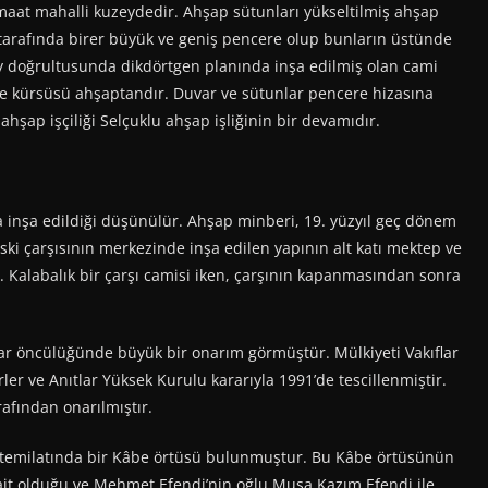
emaat mahalli kuzeydedir. Ahşap sütunları yükseltilmiş ahşap
ki tarafında birer büyük ve geniş pencere olup bunların üstünde
y doğrultusunda dikdörtgen planında inşa edilmiş olan cami
 ve kürsüsü ahşaptandır. Duvar ve sütunlar pencere hizasına
hşap işçiliği Selçuklu ahşap işliğinin bir devamıdır.
a inşa edildiği düşünülür. Ahşap minberi, 19. yüzyıl geç dönem
 eski çarşısının merkezinde inşa edilen yapının alt katı mektep ve
r. Kalabalık bir çarşı camisi iken, çarşının kapanmasından sonra
yar öncülüğünde büyük bir onarım görmüştür. Mülkiyeti Vakıflar
er ve Anıtlar Yüksek Kurulu kararıyla 1991’de tescillenmiştir.
rafından onarılmıştır.
temilatında bir Kâbe örtüsü bulunmuştur. Bu Kâbe örtüsünün
ait olduğu ve Mehmet Efendi’nin oğlu Musa Kazım Efendi ile