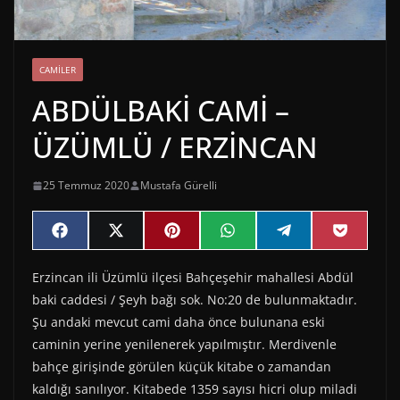
CAMILER
ABDÜLBAKİ CAMİ –
ÜZÜMLÜ / ERZİNCAN
25 Temmuz 2020
Mustafa Gürelli
Share
Share
Share
Share
Share
Share
F
X
P
W
T
P
on
on
on
on
on
on
a
(
i
h
e
o
c
T
n
a
l
c
Erzincan ili Üzümlü ilçesi Bahçeşehir mahallesi Abdül
e
w
t
t
e
k
b
i
e
s
g
e
baki caddesi / Şeyh bağı sok. No:20 de bulunmaktadır.
o
t
r
A
r
t
o
t
e
p
a
Şu andaki mevcut cami daha önce bulunana eski
k
e
s
p
m
caminin yerine yenilenerek yapılmıştır. Merdivenle
r
t
)
bahçe girişinde görülen küçük kitabe o zamandan
kaldığı sanılıyor. Kitabede 1359 sayısı hicri olup miladi