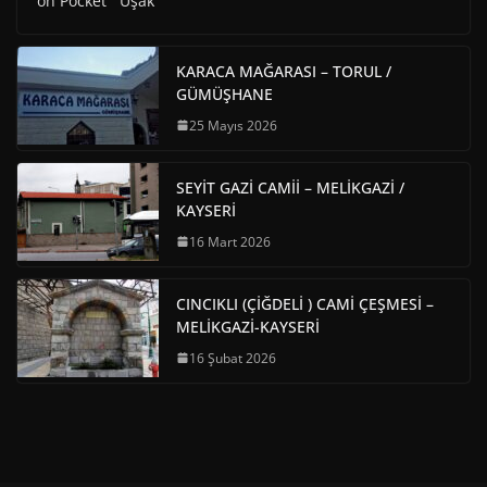
on Pocket Uşak
KARACA MAĞARASI – TORUL /
GÜMÜŞHANE
25 Mayıs 2026
SEYİT GAZİ CAMİİ – MELİKGAZİ /
KAYSERİ
16 Mart 2026
CINCIKLI (ÇİĞDELİ ) CAMİ ÇEŞMESİ –
MELİKGAZİ-KAYSERİ
16 Şubat 2026