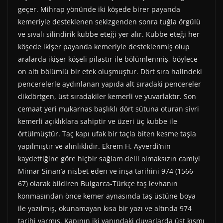
geçer. Mihrap yönünde iki köşede birer payanda
kemeriyle desteklenen sekizgenden sonra tuğla örgülü
ve sıvalı silindirik kubbe eteği yer alır. Kubbe eteği her
köşede ikişer payanda kemeriyle desteklenmiş olup
aralarda ikişer köşeli pilastır ile bölümlenmiş, böylece
on altı bölümlü bir etek oluşmuştur. Dört sıra halindeki
pencerelerle aydınlanan yapıda alt sıradaki pencereler
dikdörtgen, üst sıradakiler kemerli ve yuvarlaktır. Son
cemaat yeri mukarnas başlıklı dört sütuna oturan sivri
kemerli açıklıklara sahiptir ve üzeri üç kubbe ile
örtülmüştür. Taç kapı ufak bir taçla biten kesme taşla
yapılmıştır ve alınlıklıdır. Ekrem H. Ayverdi’nin
kaydettiğine göre hiçbir sağlam delil olmaksızın camiyi
Mimar Sinan’a nisbet eden ve inşa tarihini 974 (1566-
67) olarak bildiren Bulgarca-Türkçe taş levhanın
konmasından önce kemer aynasında taş üstüne boya
ile yazılmış, okunamayan kısa bir yazı ve altında 974
tarihi varmış. Kapının iki yanındaki duvarlarda üst kısmı