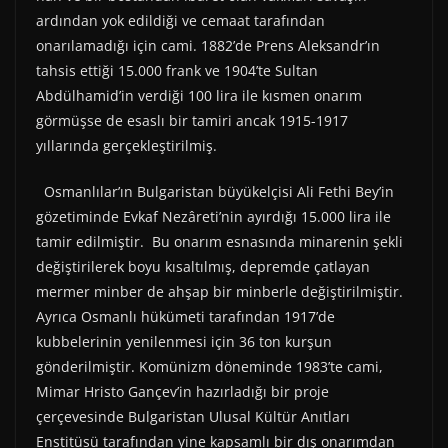
ardından yok edildiği ve cemaat tarafından
onarılamadığı için cami. 1882’de Prens Aleksandr’ın
tahsis ettiği 15.000 frank ve 1904’te Sultan
Abdülhamid’in verdiği 100 lira ile kısmen onarım
görmüşse de esaslı bir tamiri ancak 1915-1917
yıllarında gerçekleştirilmiş.
Osmanlılar’ın Bulgaristan büyükelçisi Ali Fethi Bey’in
gözetiminde Evkaf Nezâreti’nin ayırdığı 15.000 lira ile
tamir edilmiştir. Bu onarım esnasında minarenin şekli
değiştirilerek boyu kısaltılmış, depremde çatlayan
mermer minber de ahşap bir minberle değiştirilmiştir.
Ayrıca Osmanlı hükümeti tarafından 1917’de
kubbelerinin yenilenmesi için 36 ton kurşun
gönderilmiştir. Komünizm döneminde 1983’te cami,
Mimar Hristo Gançev’in hazırladığı bir proje
çerçevesinde Bulgaristan Ulusal Kültür Anıtları
Enstitüsü tarafından yine kapsamlı bir dış onarımdan