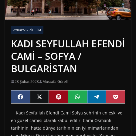
AVRUPA GEZİLERİM
KADI SEYFULLAH EFENDİ
CAMİ – SOFYA /
BULGARİSTAN
23 Şubat 2023
Mustafa Gürelli
Share
Share
Share
Share
Share
Share
F
X
P
W
T
P
on
on
on
on
on
on
a
(
i
h
e
o
c
T
n
a
l
c
Kadı Seyfullah Efendi Cami Sofya şehrinin en eski ve
e
w
t
t
e
k
b
i
e
s
g
e
en güzel camisi olarak kabul edilir. Cami Osmanlı
o
t
r
A
r
t
o
t
e
p
a
tarihinin, hatta dünya tarihinin en iyi mimarlarından
k
e
s
p
m
olan Mimar Sinan tarafından yaptırılmıştır. Yapılan