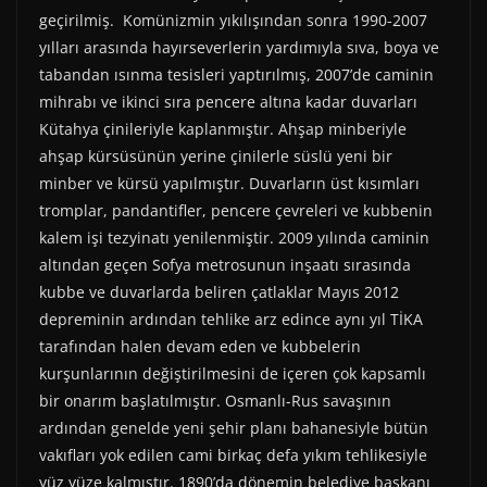
geçirilmiş. Komünizmin yıkılışından sonra 1990-2007
yılları arasında hayırseverlerin yardımıyla sıva, boya ve
tabandan ısınma tesisleri yaptırılmış, 2007’de caminin
mihrabı ve ikinci sıra pencere altına kadar duvarları
Kütahya çinileriyle kaplanmıştır. Ahşap minberiyle
ahşap kürsüsünün yerine çinilerle süslü yeni bir
minber ve kürsü yapılmıştır. Duvarların üst kısımları
tromplar, pandantifler, pencere çevreleri ve kubbenin
kalem işi tezyinatı yenilenmiştir. 2009 yılında caminin
altından geçen Sofya metrosunun inşaatı sırasında
kubbe ve duvarlarda beliren çatlaklar Mayıs 2012
depreminin ardından tehlike arz edince aynı yıl TİKA
tarafından halen devam eden ve kubbelerin
kurşunlarının değiştirilmesini de içeren çok kapsamlı
bir onarım başlatılmıştır. Osmanlı-Rus savaşının
ardından genelde yeni şehir planı bahanesiyle bütün
vakıfları yok edilen cami birkaç defa yıkım tehlikesiyle
yüz yüze kalmıştır. 1890’da dönemin belediye başkanı