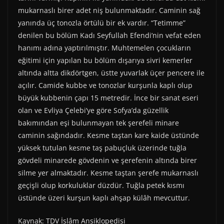
mukarnaslı birer adet niş bulunmaktadır. Caminin sağ
yanında üç tonozla örtülü bir ek vardır. “Tetimme”
denilen bu bölüm Kadı Seyfullah Efendi’nin vefat eden
hanımı adına yaptırılmıştır. Muhtemelen çocukların
eğitimi için yapılan bu bölüm dışarıya sivri kemerler
altında altta dikdörtgen, üstte yuvarlak üçer pencere ile
açılır. Camide kubbe ve tonozlar kurşunla kaplı olup
büyük kubbenin çapı 15 metredir. İnce bir sanat eseri
olan ve Evliya Çelebi’ye göre Sofya’da güzellik
bakımından eşi bulunmayan tek şerefeli minare
caminin sağındadır. Kesme taştan kare kaide üstünde
yüksek tutulan kesme taş pabuçluk üzerinde tuğla
gövdeli minarede gövdenin ve şerefenin altında birer
silme yer almaktadır. Kesme taştan şerefe mukarnaslı
geçişli olup korkuluklar düzdür. Tuğla petek kısmı
üstünde üzeri kurşun kaplı ahşap külâh mevcuttur.
Kaynak: TDV İslâm Ansiklopedisi