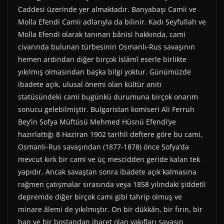
Caddesi üzerinde yer almaktadır. Banyabaşı Camii ve
Molla Efendi Camii adlarıyla da bilinir. Kadı Seyfullah ve
Molla Efendi olarak tanınan bânisi hakkında, cami
civarında bulunan türbesinin Osmanlı-Rus savaşının
hemen ardından diğer birçok İslâmî eserle birlikte
yıkılmış olmasından başka bilgi yoktur. Günümüzde
ibadete açık, ulusal önemi olan kültür anıtı
statüsündeki cami bugünkü durumuna birçok onarım
sonucu gelebilmiştir. Bulgaristan komiseri Ali Ferruh
Bey’in Sofya Müftüsü Mehmed Hüsnü Efendi’ye
hazırlattığı 8 Haziran 1902 tarihli deftere göre bu cami,
Osmanlı-Rus savaşından (1877-1878) önce Sofya’da
mevcut kırk bir cami ve üç mescidden geride kalan tek
yapıdır. Ancak savaştan sonra ibadete açık kalmasına
rağmen çatışmalar sırasında veya 1858 yılındaki şiddetli
depremde diğer birçok cami gibi tahrip olmuş ve
minare âlemi de yıkılmıştır. On bir dükkân, bir fırın, bir
han ve bir bostandan ibaret olan vakıfları savaşın