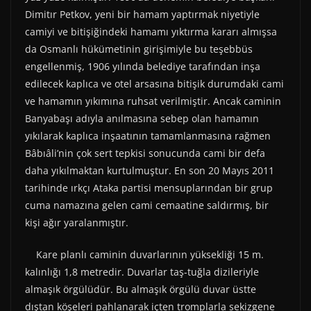
Dimitır Petkov, yeni bir hamam yaptırmak niyetiyle
camiyi ve bitişiğindeki hamamı yıktırma kararı almışsa
da Osmanlı hükümetinin girişimiyle bu teşebbüs
engellenmiş, 1906 yılında belediye tarafından inşa
edilecek kaplıca ve otel arsasına bitişik durumdaki cami
ve hamamın yıkımına ruhsat verilmiştir. Ancak caminin
Banyabaşı adıyla anılmasına sebep olan hamamın
yıkılarak kaplıca inşaatının tamamlanmasına rağmen
Bâbıâli’nin çok sert tepkisi sonucunda cami bir defa
daha yıkılmaktan kurtulmuştur. En son 20 Mayıs 2011
tarihinde ırkçı Ataka partisi mensuplarından bir grup
cuma namazına gelen cami cemaatine saldırmış, bir
kişi ağır yaralanmıştır.
Kare planlı caminin duvarlarının yüksekliği 15 m.
kalınlığı 1,8 metredir. Duvarlar taş-tuğla dizileriyle
almaşık örgülüdür. Bu almaşık örgülü duvar üstte
dıştan köşeleri pahlanarak içten tromplarla sekizgene