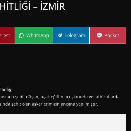
İTLİĞİ – İZMİR
re
Share
Share
Share
erest
WhatsApp
Telegram
Pocket
on
on
on
anlığı
rasında şehit düşen, uçak eğitim uçuşlarında ve tatbikatlarda
sında şehit olan askerlerimizin anısına yapılmıştır.