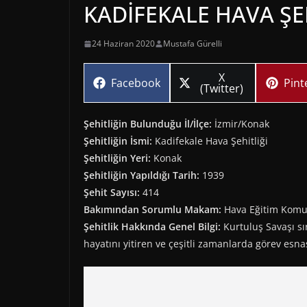
KADİFEKALE HAVA ŞEH
24 Haziran 2020
Mustafa Gürelli
Share
X
Share
Sha
Facebook
Pint
on
(Twitter)
on
on
Şehitliğin Bulunduğu İl/İlçe:
İzmir/Konak
Şehitliğin İsmi:
Kadifekale Hava Şehitliği
Şehitliğin Yeri:
Konak
Şehitliğin Yapıldığı Tarih:
1939
Şehit Sayısı:
414
Bakımından Sorumlu Makam:
Hava Eğitim Komut
Şehitlik Hakkında Genel Bilgi:
Kurtuluş Savaşı sı
hayatını yitiren ve çeşitli zamanlarda görev esna