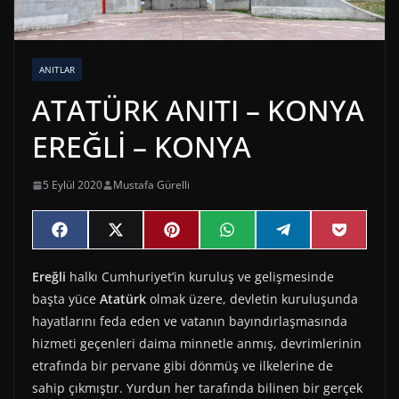
ANITLAR
ATATÜRK ANITI – KONYA
EREĞLİ – KONYA
5 Eylül 2020
Mustafa Gürelli
Share
Share
Share
Share
Share
Share
F
X
P
W
T
P
on
on
on
on
on
on
a
(
i
h
e
o
c
T
n
a
l
c
Ereğli
halkı Cumhuriyet’in kuruluş ve gelişmesinde
e
w
t
t
e
k
b
i
e
s
g
e
başta yüce
Atatürk
olmak üzere, devletin kuruluşunda
o
t
r
A
r
t
o
t
e
p
a
hayatlarını feda eden ve vatanın bayındırlaşmasında
k
e
s
p
m
hizmeti geçenleri daima minnetle anmış, devrimlerinin
r
t
)
etrafında bir pervane gibi dönmüş ve ilkelerine de
sahip çıkmıştır. Yurdun her tarafında bilinen bir gerçek