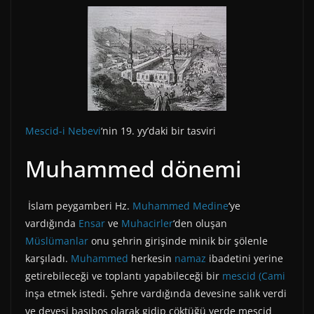
Mescid-i Nebevi
‘nin 19. yy’daki bir tasviri
Muhammed dönemi
İslam peygamberi Hz.
Muhammed
Medine
‘ye
vardığında
Ensar
ve
Muhacirler
‘den oluşan
Müslümanlar
onu şehrin girişinde minik bir şölenle
karşıladı.
Muhammed
herkesin
namaz
ibadetini yerine
getirebileceği ve toplantı yapabileceği bir
mescid
(Cami
inşa etmek istedi. Şehre vardığında devesine salık verdi
ve devesi başıboş olarak gidip çöktüğü yerde mescid