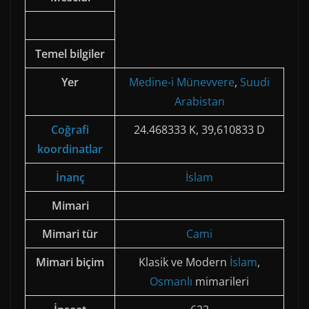
)
Temel bilgiler
Yer
Medine-i Münevvere
,
Suudi
Arabistan
Coğrafi
24.468333 K, 39,610833 D
koordinatlar
İnanç
İslam
Mimari
Mimari tür
Cami
Mimari biçim
Klasik ve Modern
İslam
,
Osmanlı
mimarileri