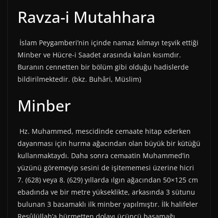
Ravza-i Mutahhara
İslam Peygamberi’nin içinde namaz kılmayı teşvik ettiği
Minber ve Hücre-i Saadet arasında kalan kısımdır.
Buranın cennetten bir bölüm gibi olduğu hadislerde
bildirilmektedir. (bkz. Buhâri, Müslim)
Minber
Hz. Muhammed, mescidinde cemaate hitap ederken
dayanması için hurma ağacından olan büyük bir kütüğü
kullanmaktaydı. Daha sonra cemaatin Muhammed’in
yüzünü göremeyip sesini de işitememesi üzerine hicri
7. (628) veya 8. (629) yıllarda ılgın ağacından 50×125 cm
ebadında ve bir metre yükseklikte, arkasında 3 sütunu
bulunan 3 basamaklı ilk minber yapılmıştır. İlk halifeler
Resûlüllah’a hürmetten dolayı üçüncü basamağı