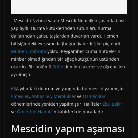
Mescid-i Nebevî ya da Mescidi Nebi ilk inşasında basit
yapılıydı. Hurma kütüklerinden sütunları, hurma
dallarından çatısı, taşlardan duvarları vardı. Hemen
bitişiğindeki ev kısmı da (bugün kabirdir) kerpiçtendi.
Minberi
,
mihrabı
yoktu. Peygamber Cuma hutbelerini
minber olmadığından bir ağaç kütüğünün üstünden
okurdu. Bir bölümü
Suffe
denilen fakirler ve öğrencilere
ayrılmıştı.
654
yılındaki deprem ve yangında bu mescid yanmıştır.
Emeviler
,
Abbasiler
,
Memlükler
ve
Osmanlılar
dönemlerinde yeniden yapılmıştır. Halifeler
Ebu Bekir
ve
Ömer bin Hattab
‘ın kabirleri de buradadır.
Mescidin yapım aşaması