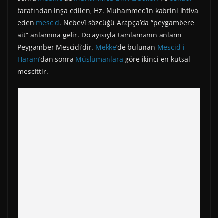
tarafından inşa edilen, Hz. Muhammed’in kabrini ihtiva
eden
mescid
. Nebevî sözcüğü Arapça’da “peygambere
ait” anlamına gelir. Dolayısıyla tamlamanın anlamı
Peygamber Mescidi’dir.
Mekke
‘de bulunan
Mescid-i
Haram
‘dan sonra
Müslümanlara
göre ikinci en kutsal
mescittir.