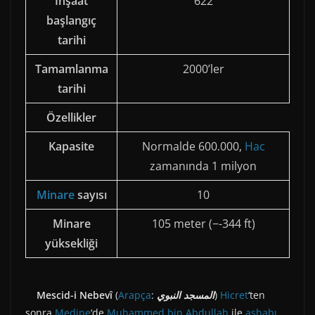
İnşaat
622
başlangıç
tarihi
Tamamlanma
2000’ler
tarihi
Özellikler
Kapasite
Normalde 600.000,
Hac
zamanında 1 milyon
Minare
sayısı
10
Minare
105 meter (−-344 ft)
yüksekliği
Mescid-i Nebevî
(
Arapça
:
المسجد النبوي
)
Hicret
‘ten
sonra
Medine
‘de
Muhammed bin Abdullah
ile
ashabı