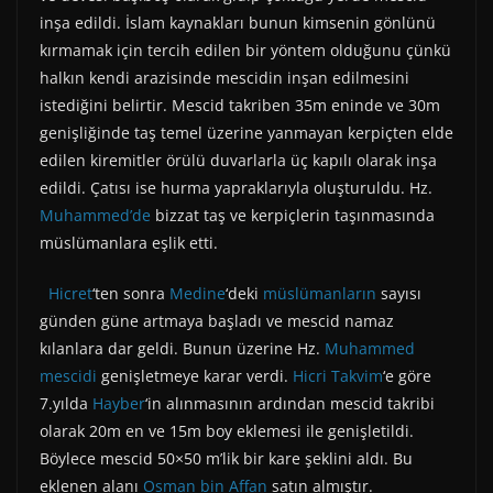
inşa edildi. İslam kaynakları bunun kimsenin gönlünü
kırmamak için tercih edilen bir yöntem olduğunu çünkü
halkın kendi arazisinde mescidin inşan edilmesini
istediğini belirtir. Mescid takriben 35m eninde ve 30m
genişliğinde taş temel üzerine yanmayan kerpiçten elde
edilen kiremitler örülü duvarlarla üç kapılı olarak inşa
edildi. Çatısı ise hurma yapraklarıyla oluşturuldu. Hz.
Muhammed’de
bizzat taş ve kerpiçlerin taşınmasında
müslümanlara eşlik etti.
Hicret
‘ten sonra
Medine
‘deki
müslümanların
sayısı
günden güne artmaya başladı ve mescid namaz
kılanlara dar geldi. Bunun üzerine Hz.
Muhammed
mescidi
genişletmeye karar verdi.
Hicri Takvim
‘e göre
7.yılda
Hayber
‘in alınmasının ardından mescid takribi
olarak 20m en ve 15m boy eklemesi ile genişletildi.
Böylece mescid 50×50 m’lik bir kare şeklini aldı. Bu
eklenen alanı
Osman bin Affan
satın almıştır.