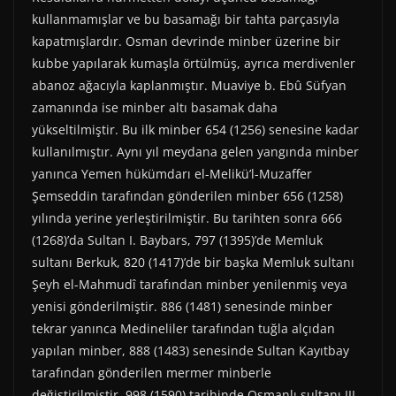
kullanmamışlar ve bu basamağı bir tahta parçasıyla
kapatmışlardır. Osman devrinde minber üzerine bir
kubbe yapılarak kumaşla örtülmüş, ayrıca merdivenler
abanoz ağacıyla kaplanmıştır. Muaviye b. Ebû Süfyan
zamanında ise minber altı basamak daha
yükseltilmiştir. Bu ilk minber 654 (1256) senesine kadar
kullanılmıştır. Aynı yıl meydana gelen yangında minber
yanınca Yemen hükümdarı el-Melikü’l-Muzaffer
Şemseddin tarafından gönderilen minber 656 (1258)
yılında yerine yerleştirilmiştir. Bu tarihten sonra 666
(1268)’da Sultan I. Baybars, 797 (1395)’de Memluk
sultanı Berkuk, 820 (1417)’de bir başka Memluk sultanı
Şeyh el-Mahmudî tarafından minber yenilenmiş veya
yenisi gönderilmiştir. 886 (1481) senesinde minber
tekrar yanınca Medineliler tarafından tuğla alçıdan
yapılan minber, 888 (1483) senesinde Sultan Kayıtbay
tarafından gönderilen mermer minberle
değiştirilmiştir. 998 (1590) tarihinde Osmanlı sultanı III.