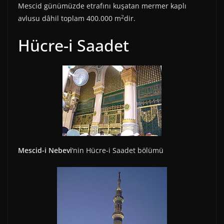
Mescid günümüzde etrafını kuşatan mermer kaplı
2
avlusu dâhil toplam 400.000 m
dir.
Hücre-i Saadet
Mescid-i Nebevi
‘nin Hücre-i Saadet bölümü