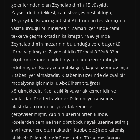
gelenlerinden olan Zeynelabidin’in 15.yüzyılda
Kayseri’de bir tekkesi, camisi ve çeşmesi olduğu,
16.yüzyılda Boyacıoğlu Üstat Abdi’nin bu tesisler için bir
vakıf kurduğu bilinmektedir. Zaman içerisinde cami,
tekke ve çeşme ortadan kalkmıştır. 1886 yılında
Zeynelabidin’in mezarının bulunduğu yere bugünkü
türbe yapılmıştır. Zeynelabidin Türbesi 8.32×8.32 m.
ölçülerinde kare plânlı bir yapı olup üzeri kubbeyle
örtülmüştür. Kuzey cephedeki giriş kapısı üzerinde inşa
kitabesi yer almaktadır. Kitabenin üzerinde de oval bir
madalyona işlenmiş II. Abdülhamit tuğrası
görülmektedir. Kapı açıklığı yuvarlak kemerlidir ve
yanlardan üzerleri yivlerle süslenmeye çalışılmış
plastırlara oturan bir yuvarlak kemerle
çerçevelenmiştir. Yapının üzerini örten kubbe,
köşelerden zemine inen dört bodur ayak üzerine atılmış
sivri kemerlere oturmaktadır. Kubbe eteğinde kalemişi
bitkisel süslemeler görülmektedir. Türbe mekânının