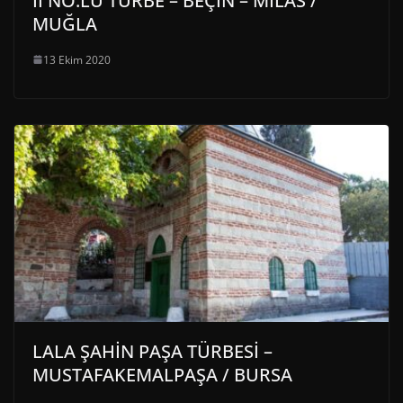
II NO.LU TÜRBE – BEÇİN – MİLAS /
MUĞLA
13 Ekim 2020
LALA ŞAHİN PAŞA TÜRBESİ –
MUSTAFAKEMALPAŞA / BURSA